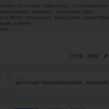
学习交流使用，请于24小时内删除，尊重原作者及出版方，如认为本站有使用不当的地
付费才可观看的文章，建议升级本站VIP，全站所有资源“任意下免费看”。
何的一对一教学指导，不提供任何收益保障，具体请自行分辨测试，如遇充值环节或绑
自行甄别，本站概不负责！
进行处理。
收藏
海报
篇
下一篇
机
通过YouTube推广高提成联盟营销商品的模式，每单净赚130美
】
元，日赚540美元