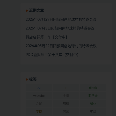
近期文章
2026年07月29日阳叔网创地球村的特邀会议
2026年07月3日阳叔网创地球村的特邀会议
抖店店群第一车【交付中】
2026年05月22日阳叔网创地球村的特邀会议
PDD虚拟项目第十八车【交付中】
标签
AI
IP
tiktok
youtube
主播
亚马逊
会议
剪辑
副业
变现
同城
实战