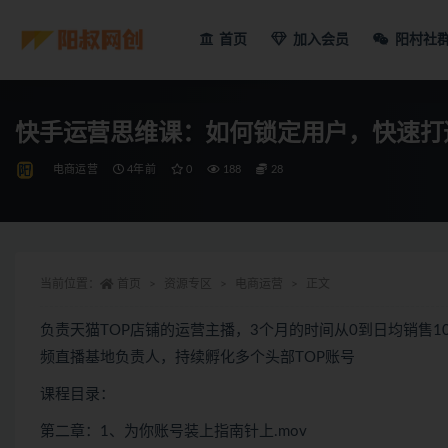
首页
加入会员
阳村社
快手运营思维课：如何锁定用户，快速打造
电商运营
4年前
0
188
28
当前位置：
首页
资源专区
电商运营
正文
负责天猫TOP店铺的运营主播，3个月的时间从0到日均销售
频直播基地负责人，持续孵化多个头部TOP账号
课程目录：
第二章：1、为你账号装上指南针上.mov