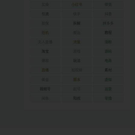
实操
小红书
带货
引流
快手
抖音
担保
拆解
拼多多
挂机
搬运
教程
无人直播
流量
涨粉
淘宝
游戏
源码
爆款
玩法
电商
直播
短视频
素材
美金
脚本
虚拟
视频号
起号
运营
闲鱼
阳叔
零撸