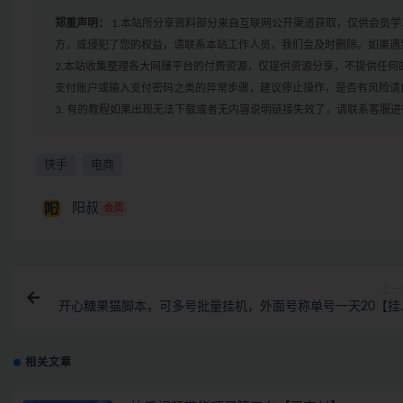
郑重声明：
1.本站所分享资料部分来自互联网公开渠道获取，仅供会员
方，或侵犯了您的权益，请联系本站工作人员，我们会及时删除。如果遇到
2.本站收集整理各大网赚平台的付费资源，仅提供资源分享，不提供任
支付账户或输入支付密码之类的异常步骤，建议停止操作，是否有风险请
3. 有的教程如果出现无法下载或者无内容说明链接失效了，请联系客服
快手
电商
阳叔
会员
上一
开心糖果猫脚本，可多号批量挂机，外面号称单号一天20【挂
脚本+教程
相关文章