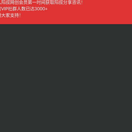
入阳叔网创会员第一时间获取阳叔分享咨讯！
VIP社群人数已达3000+
谢大家支持！