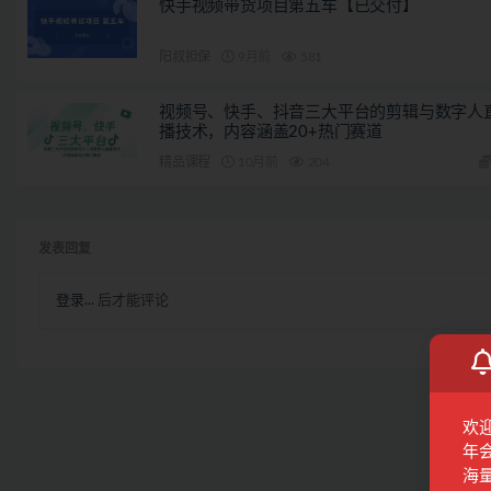
快手视频带货项目第五车【已交付】
阳叔担保
9月前
581
视频号、快手、抖音三大平台的剪辑与数字人
播技术，内容涵盖20+热门赛道
精品课程
10月前
204
发表回复
登录...
后才能评论
欢
年
海