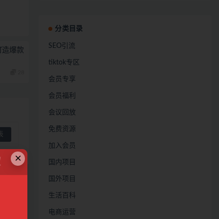
分类目录
SEO引流
打造爆款
tiktok专区
28
会员专享
会员福利
会议回放
免费资源
加入会员
×
！
国内项目
国外项目
生活百科
电商运营