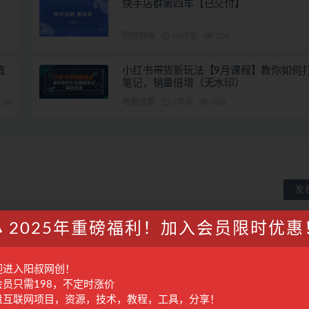
快手店群第四车【已交付】
阳叔担保
10月前
554
直
小红书带货新玩法【9月课程】教你如何
笔记，销量倍增（无水印）
28
电商运营
2年前
608
2025年重磅福利！加入会员限时优惠
迎进入阳叔网创！
会员只需198，不定时涨价
量互联网项目，资源，技术，教程，工具，分享！