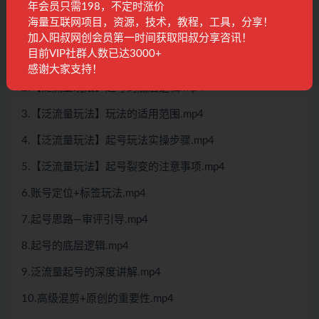
年会员只需198，不定时涨价
12.付费推广操作细节.mp4
海量互联网项目，资源，技术，教程，工具，分享！
09.泛流量玩法操作思路讲解
加入阳叔网创会员第一时间获取阳叔分享咨讯！
目前VIP社群人数已达3000+
1.【泛流量玩法】什么是泛流量起号玩法.mp4
感谢大家支持！
2.【泛流量玩法】起号的底层逻辑.mp4
3.【泛流量玩法】玩法的适用范围.mp4
4.【泛流量玩法】起号玩法实操步骤.mp4
5.【泛流量玩法】起号裂变的注意事项.mp4
6.账号定位+标签玩法.mp4
7.起号思路—审评引导.mp4
8.起号的底层逻辑.mp4
9.泛流量起号的深度讲解.mp4
10.高级混剪+原创的重要性.mp4