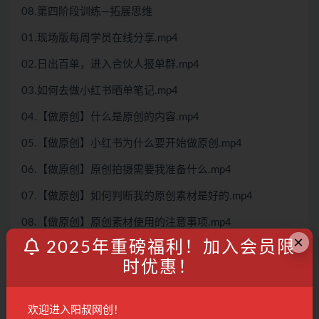
08.第四阶段训练—拓展思维
01.现场版每周学员在线分享.mp4
02.日出百单，进入合伙人报单群.mp4
03.如何去做小红书晒单笔记.mp4
04.【做原创】什么是原创的内容.mp4
05.【做原创】小红书为什么要开始做原创.mp4
06.【做原创】原创拍摄需要我准备什么.mp4
07.【做原创】如何判断我的原创素材是好的.mp4
08.【做原创】原创素材使用的注意事项.mp4
×
2025年重磅福利！加入会员限
09.产品数量新规应对方案.mp4
时优惠！
10.付费推广的前提条件.mp4
11.付费推广人群标签的设定.mp4
欢迎进入阳叔网创！