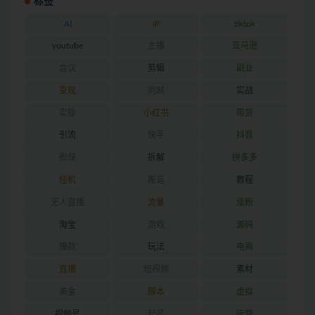
标签
AI
IP
tiktok
youtube
主播
亚马逊
会议
剪辑
副业
变现
同城
实战
实操
小红书
带货
引流
快手
抖音
担保
拆解
拼多多
挂机
搬运
教程
无人直播
流量
涨粉
淘宝
游戏
源码
爆款
玩法
电商
直播
短视频
素材
美金
脚本
虚拟
视频号
起号
运营