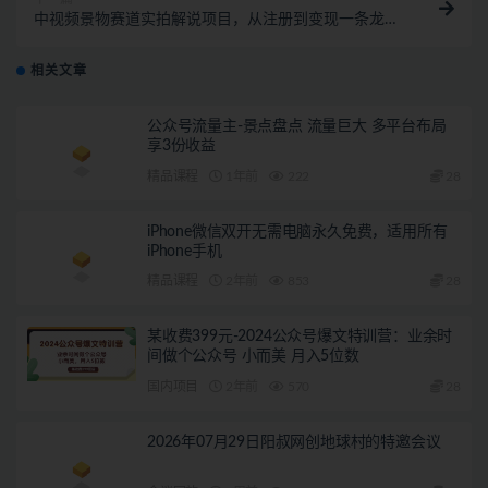
中视频景物赛道实拍解说项目，从注册到变现一条龙大
解析【视频课程】
相关文章
公众号流量主-景点盘点 流量巨大 多平台布局
享3份收益
精品课程
1年前
222
28
iPhone微信双开无需电脑永久免费，适用所有
iPhone手机
精品课程
2年前
853
28
某收费399元-2024公众号爆文特训营：业余时
间做个公众号 小而美 月入5位数
国内项目
2年前
570
28
2026年07月29日阳叔网创地球村的特邀会议