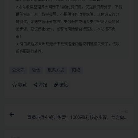
2.本站收集整理各大网赚平台的付费资源，仅提供资源分享，不提
供任何的一对一教学指导，不提供任何收益保障，具体请自行分
辨测试，如遇充值环节或绑定支付账户或输入支付密码之类的异
常步骤，建议停止操作，是否有风险请自行甄别，本站概不负
责！
3. 有的教程如果出现无法下载或者无内容说明链接失效了，请联
系客服进行处理。
公众号
微信
联系方式
阳叔
收藏
海报
链接
上一篇
直播带货实战训练营：100%盈利核心步骤，给方向，
给方法，给步骤，能落地
下一篇