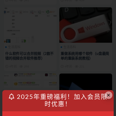
4年前
243
4年前
434
生活百科
生活百科
什么软件可以合并视频（2款不
重做系统用哪个软件（u盘最简
错的视频合并软件推荐）
单的重装系统教程）
4年前
298
4年前
231
×
2025年重磅福利！加入会员限
时优惠！
生活百科
生活百科