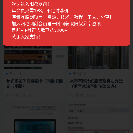
欢迎进入阳叔网创！
有什么好用的网址导航（分享5
rog笔记本哪个系列好（618高
个很多人都在用的导航网站）
性能笔记本推荐）
年会员只需198，不定时涨价
海量互联网项目，资源，技术，教程，工具，分享！
4年前
262
4年前
224
加入阳叔网创会员第一时间获取阳叔分享咨讯！
目前VIP社群人数已达3000+
感谢大家支持！
生活百科
生活百科
台式机如何安装显卡（电脑安装
冰箱不制冷的原因及解决办法
显卡步骤）
（家里冰箱不制冷怎么办）
4年前
501
4年前
229