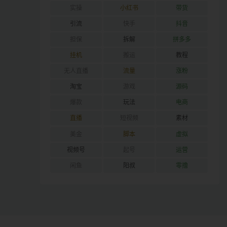
实操
小红书
带货
引流
快手
抖音
担保
拆解
拼多多
挂机
搬运
教程
无人直播
流量
涨粉
淘宝
游戏
源码
爆款
玩法
电商
直播
短视频
素材
美金
脚本
虚拟
视频号
起号
运营
闲鱼
阳叔
零撸