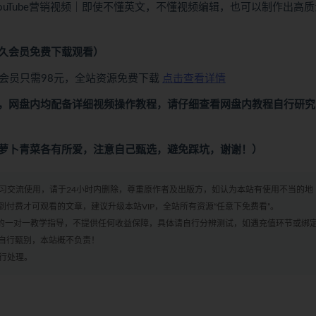
ouTube营销视频｜即使不懂英文，不懂视频编辑，也可以制作出高
久会员免费下载观看）
会员只需98元，全站资源免费下载
点击查看详情
，网盘内均配备详细视频操作教程，请仔细查看网盘内教程自行研究
萝卜青菜各有所爱，注意自己甄选，避免踩坑，谢谢！）
学习交流使用，请于24小时内删除，尊重原作者及出版方，如认为本站有使用不当的地
付费才可观看的文章，建议升级本站VIP，全站所有资源“任意下免费看”。
何的一对一教学指导，不提供任何收益保障，具体请自行分辨测试，如遇充值环节或绑
自行甄别，本站概不负责！
进行处理。