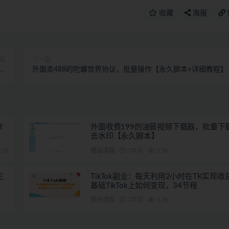
收藏
海报
篇
下一篇
销
外面卖488的陀螺世界协议，批量操作【永久脚本+详细教程】
0W
作
外面收费199的油管视频下载器，批量下
去水印【永久脚本】
28
精品课程
3年前
1.5K
三
TikTok副业：每天利用2小时在TK实现收
基础TikTok上如何变现，34节程
国外项目
2年前
1.3K