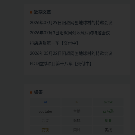
近期文章
2026年07月29日阳叔网创地球村的特邀会议
2026年07月3日阳叔网创地球村的特邀会议
抖店店群第一车【交付中】
2026年05月22日阳叔网创地球村的特邀会议
PDD虚拟项目第十八车【交付中】
标签
AI
IP
tiktok
youtube
主播
亚马逊
会议
剪辑
副业
变现
同城
实战