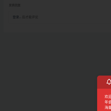
发表回复
登录...
后才能评论
欢
年
海