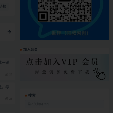
链接
加入会员
载一键
28
益，零
搜索
28