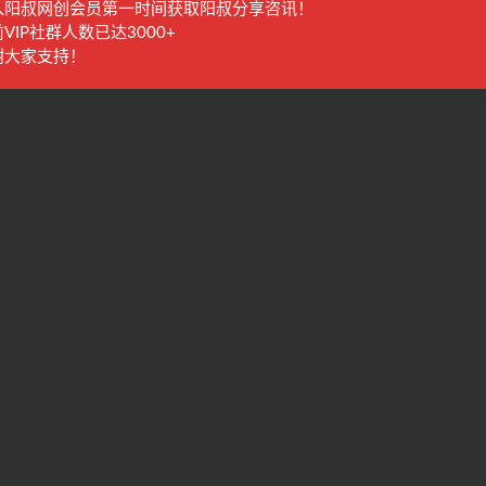
入阳叔网创会员第一时间获取阳叔分享咨讯！
VIP社群人数已达3000+
谢大家支持！