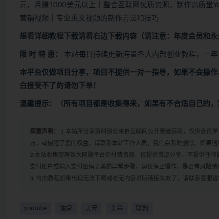
元，月赚1000美元以上｜整合互联网优质资源，制作高质量Y
营销视频｜专业英文视频的制作方法和技巧
想看
详细教程下载
请看
右边下载内容
（请注意：年度会员和永
限 时 特 惠：
本站每日持续更新海量各大内部创业教程，一年
本平台仅做项目分享，项目不提供一对一指导，如果不会操作
白接受不了的请勿下单！
温馨提示：（所有项目都是收集得来，如果有不合适自己的，
郑重声明：
1.本站所分享资料部分来自互联网公开渠道获取，仅供会员
方，或侵犯了您的权益，请联系本站工作人员，我们会及时删除。如果遇到
2.本站收集整理各大网赚平台的付费资源，仅提供资源分享，不提供任
支付账户或输入支付密码之类的异常步骤，建议停止操作，是否有风险请
3. 有的教程如果出现无法下载或者无内容说明链接失效了，请联系客服
youtube
油管
美元
美金
联盟