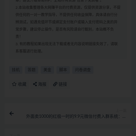
章，建议升级本站VIP，全站所有资源“任意下免费看”。
2.本站收集整理各大网赚平台的付费资源，仅提供资源分享，不提
供任何的一对一教学指导，不提供任何收益保障，具体请自行分
辨测试，如遇充值环节或绑定支付账户或输入支付密码之类的异
常步骤，建议停止操作，是否有风险请自行甄别，本站概不负
责！
3. 有的教程如果出现无法下载或者无内容说明链接失效了，请联
系客服进行处理。
挂机
答题
美金
脚本
问卷调查
收藏
海报
链接
上一篇
外面卖1000的红极一时的9.9元微信付费入群系统：小
白一学就会（源码+教程）