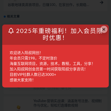
下一篇
谷歌地球类高铁项目，日赚100，在家创作，长期稳定
项目（教程+素材软件）
相关文章
×
2025年6月13日阳叔网创地球村的特邀会议
2025年重磅福利！加入会员限
时优惠！
会议回放
1年前
444
专属
欢迎进入阳叔网创！
手机广告半自动挂机第三车【已交付】
年会员只需198，不定时涨价
海量互联网项目，资源，技术，教程，工具，分享！
阳叔担保
2年前
1.3K
加入阳叔网创会员第一时间获取阳叔分享咨讯！
目前VIP社群人数已达3000+
手机广告半自动挂机第二车【已交付】
感谢大家支持！
阳叔担保
2年前
1.2K
YouTube-营销实战课：涵盖账号注册、视频制
作与优化，轻松打造爆款视频