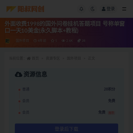
登录
外面收费1998的国外问卷挂机答题项目 号称单窗
口一天10美金(永久脚本+教程)
国外项目
4年前
5
2.6K
28
当前位置：
首页
资源专区
国外项目
正文
资源信息
普通
28积分
会员
免费
会员
免费
推荐
登录后下载