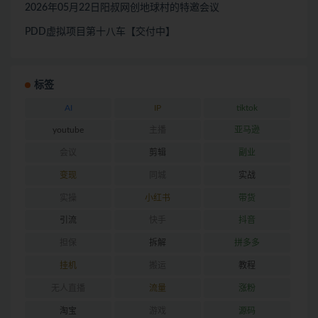
2026年05月22日阳叔网创地球村的特邀会议
PDD虚拟项目第十八车【交付中】
标签
AI
IP
tiktok
youtube
主播
亚马逊
会议
剪辑
副业
变现
同城
实战
实操
小红书
带货
引流
快手
抖音
担保
拆解
拼多多
挂机
搬运
教程
无人直播
流量
涨粉
淘宝
游戏
源码