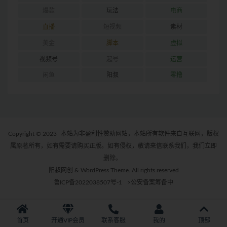
爆款
玩法
电商
直播
短视频
素材
美金
脚本
虚拟
视频号
起号
运营
闲鱼
阳叔
零撸
Copyright © 2023
本站为非盈利性赞助网站，本站所有软件来自互联网，版权
属原著所有，如有需要请购买正版。如有侵权，敬请来信联系我们，我们立即
删除。
阳叔网创 & WordPress Theme. All rights reserved
鲁ICP备2022038507号-1
>公安备案筹备中
首页
开通VIP会员
联系客服
我的
顶部