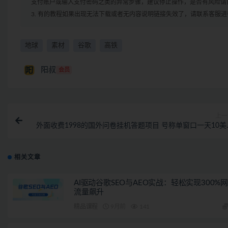
支付账户或输入支付密码之类的异常步骤，建议停止操作，是否有风险请
3. 有的教程如果出现无法下载或者无内容说明链接失效了，请联系客服
地球
素材
谷歌
高铁
阳叔
会员
上一
外面收费1998的国外问卷挂机答题项目 号称单窗口一天10美
(永久脚本+教
相关文章
AI驱动谷歌SEO与AEO实战：轻松实现300%
流量飙升
精品课程
9月前
141