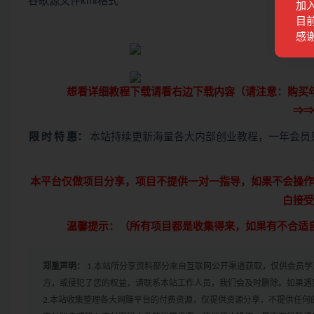
谷歌源文件kml格式
加
目前
感
想看详细教程下载请看右边下载内容（请注意：
购买
⇒⇒
限 时 特 惠：
本站持续更新海量各大内部创业教程，一年会员
本平台仅做项目分享，项目不提供一对一指导，如果不会操作
白接受
温馨提示：（所有项目都是收集得来，如果有不合适
郑重声明：
1.本站所分享资料部分来自互联网公开渠道获取，仅供会员
方，或侵犯了您的权益，请联系本站工作人员，我们会及时删除。如果遇到
2.本站收集整理各大网赚平台的付费资源，仅提供资源分享，不提供任