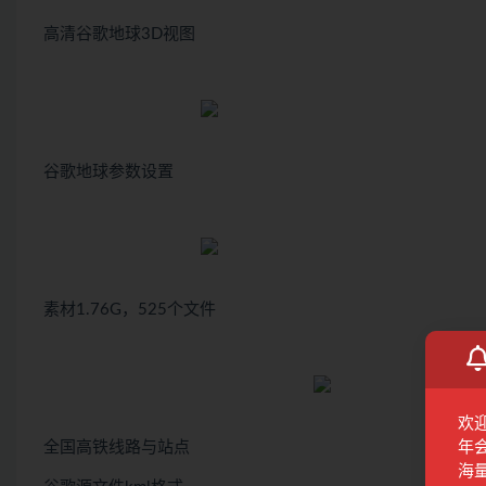
高清谷歌地球3D视图
谷歌地球参数设置
素材1.76G，525个文件
欢
全国高铁线路与站点
年
海