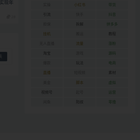
，实现年
实操
小红书
带货
引流
快手
抖音
28
担保
拆解
拼多多
挂机
搬运
教程
无人直播
流量
涨粉
淘宝
游戏
源码
爆款
玩法
电商
直播
短视频
素材
美金
脚本
虚拟
视频号
起号
运营
闲鱼
阳叔
零撸