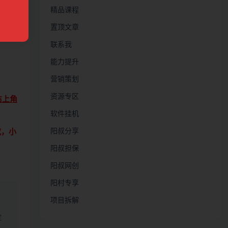
精品课程
置顶文章
联系我
能力提升
营销策划
资源专区
右上角
软件挂机
阳叔分享
究，小
阳叔担保
阳叔网创
阳村专享
项目拆解
定