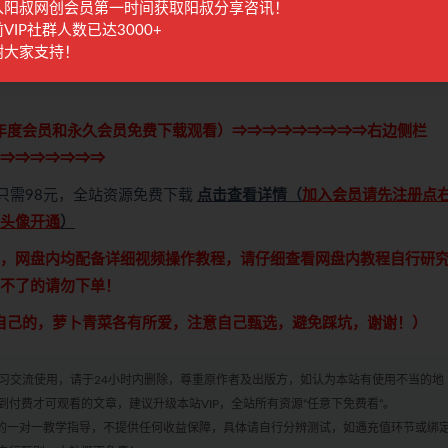
入阳叔网创会员第一时间获取阳叔分享咨讯！
VIP社群人数已达3000+
谢大家支持！
年度会员和永久会员免费下载观看）⇒⇒⇒⇒⇒⇒⇒⇒⇒右边侧栏
⇒⇒⇒⇒⇒⇒⇒
只需98元，全站资源免费下载
点击查看详情
（
加入会员请先注册点
头像开通
）
，网盘内均配备详细视频操作教程，请仔细查看网盘内教程自行研
不了的请勿下单！
自己的，萝卜青菜各有所爱，注意自己甄选，避免踩坑，谢谢！）
学习交流使用，请于24小时内删除，尊重原作者及出版方，如认为本站有使用不当的地
付费才可观看的文章，建议升级本站VIP，全站所有资源“任意下免费看”。
何的一对一教学指导，不提供任何收益保障，具体请自行分辨测试，如遇充值环节或绑