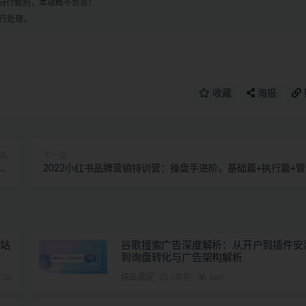
自行甄别，本站概不负责！
进行处理。
收藏
海报
篇
下一篇
金
2022小红书品牌营销特训营：操盘手进阶，基础篇+执行篇+
程)
篇（42节）
网站
谷歌搜索广告深度解析：从开户到插件安
到询盘转化与广告架构解析
28
精品课程
2年前
180