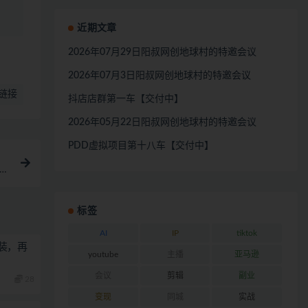
近期文章
2026年07月29日阳叔网创地球村的特邀会议
2026年07月3日阳叔网创地球村的特邀会议
链接
抖店店群第一车【交付中】
2026年05月22日阳叔网创地球村的特邀会议
PDD虚拟项目第十八车【交付中】
管理
标签
AI
IP
tiktok
装，再
youtube
主播
亚马逊
会议
剪辑
副业
28
变现
同城
实战