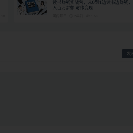
读书赚钱实战营，从0到1边读书边赚钱
入百万梦想,写作变现
28
国内项目
2年前
1.6K