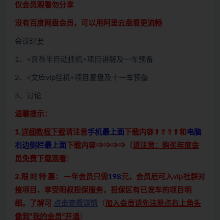
仅会员观看勿分享
没有百度网盘会员，可以用阿里云盘看更流畅
会议纪要
1、<喜番半自动挂机>项目讲解及一车预备
2、<文库vip挂机>项目复盘及十一车预备
3、讨论
温馨提示：
1.
详细教程下载
请注意
手机最上面
下载内容⇑⇑⇑⇑和
电脑
右边侧栏最上面
下载内容⇒⇒⇒⇒（
请注意：购买年度会
员免费下载观看
）
2.限 时 特 惠：
一年会员只需
198
元，会员后可入vip社群对
接项目，享受阳叔担保服务，担保区有已发车的项目明
细。了解可
点击查看详情
（
加入会员请先注册点右上角头
像到“我的会员”开通
）