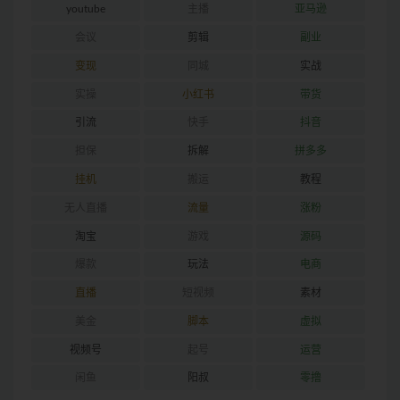
youtube
主播
亚马逊
会议
剪辑
副业
变现
同城
实战
实操
小红书
带货
引流
快手
抖音
担保
拆解
拼多多
挂机
搬运
教程
无人直播
流量
涨粉
淘宝
游戏
源码
爆款
玩法
电商
直播
短视频
素材
美金
脚本
虚拟
视频号
起号
运营
闲鱼
阳叔
零撸