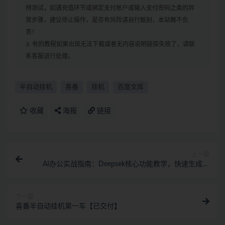
辨测试，如遇充值环节或绑定支付账户或输入支付密码之类的异
常步骤，建议停止操作，是否有风险请自行甄别，本站概不负
责！
3. 有的教程如果出现无法下载或者无内容说明链接失效了，请联
系客服进行处理。
半自动挂机
喜番
挂机
百度文库
收藏
海报
链接
上一篇
AI办公实战指南：Deepsek核心功能教学，快速生成高
质量职场文档
下一篇
喜番半自动挂机第一车【已交付】