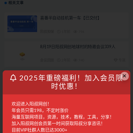
相关文章
喜番半自动挂机第一车【已交付】
阳叔担保
1年前
794
8月19日阳叔网创地球村的特邀会议339人
会议回放
2年前
740
专属
×
手机广告半自动挂机第三车【已交付】
2025年重磅福利！加入会员限
时优惠！
阳叔担保
2年前
1.3K
欢迎进入阳叔网创！
2026年07月29日阳叔网创地球村的特邀会议
年会员只需198，不定时涨价
海量互联网项目，资源，技术，教程，工具，分享！
会议回放
1周前
381
28
加入阳叔网创会员第一时间获取阳叔分享咨讯！
目前VIP社群人数已达3000+
联系客服