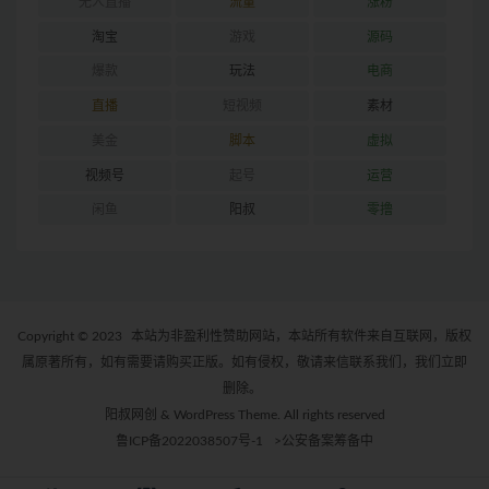
无人直播
流量
涨粉
淘宝
游戏
源码
爆款
玩法
电商
直播
短视频
素材
美金
脚本
虚拟
视频号
起号
运营
闲鱼
阳叔
零撸
Copyright © 2023
本站为非盈利性赞助网站，本站所有软件来自互联网，版权
属原著所有，如有需要请购买正版。如有侵权，敬请来信联系我们，我们立即
删除。
阳叔网创 & WordPress Theme. All rights reserved
鲁ICP备2022038507号-1
>公安备案筹备中