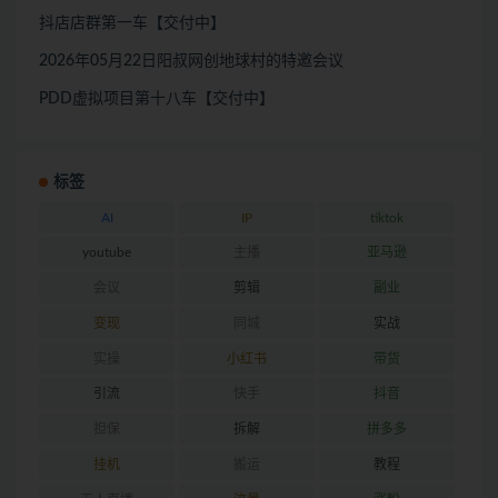
抖店店群第一车【交付中】
2026年05月22日阳叔网创地球村的特邀会议
PDD虚拟项目第十八车【交付中】
标签
AI
IP
tiktok
youtube
主播
亚马逊
会议
剪辑
副业
变现
同城
实战
实操
小红书
带货
引流
快手
抖音
担保
拆解
拼多多
挂机
搬运
教程