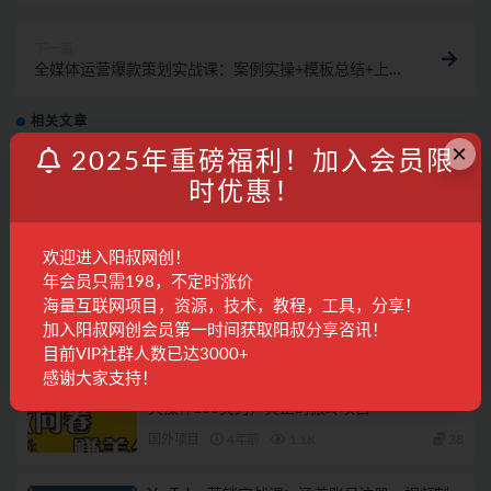
下一篇
全媒体运营爆款策划实战课：案例实操+模板总结+上手
即用（111节课时）
相关文章
×
2025年重磅福利！加入会员限
国外问卷调查等2个暴力撸美金项目，小白零基
时优惠！
础也能月入过万
国外项目
4年前
1.5K
28
欢迎进入阳叔网创！
年会员只需198，不定时涨价
使用手机完成在线调查，推荐新用户，任务简
单，业余时间月赚200美元
海量互联网项目，资源，技术，教程，工具，分享！
加入阳叔网创会员第一时间获取阳叔分享咨讯！
国外项目
4年前
274
28
目前VIP社群人数已达3000+
感谢大家支持！
外边收费四五千的国外问卷调查项目，单人一
天操作100美刀，真正的搬砖项目
国外项目
4年前
1.1K
28