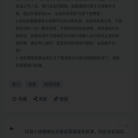
本站工作人员，我们会及时删除。如果遇到付费才可观看的文
章，建议升级本站VIP，全站所有资源“任意下免费看”。
2.本站收集整理各大网赚平台的付费资源，仅提供资源分享，不提
供任何的一对一教学指导，不提供任何收益保障，具体请自行分
辨测试，如遇充值环节或绑定支付账户或输入支付密码之类的异
常步骤，建议停止操作，是否有风险请自行甄别，本站概不负
责！
3. 有的教程如果出现无法下载或者无内容说明链接失效了，请联
系客服进行处理。
美刀
调查
跨境问卷
收藏
海报
链接
上一篇
抖音小店精细化全套运营操盘系统课，抖店全实战玩法
+爆单攻心术