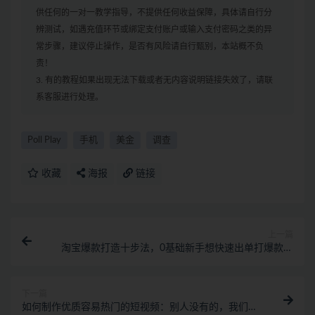
供任何的一对一教学指导，不提供任何收益保障，具体请自行分
辨测试，如遇充值环节或绑定支付账户或输入支付密码之类的异
常步骤，建议停止操作，是否有风险请自行甄别，本站概不负
责！
3. 有的教程如果出现无法下载或者无内容说明链接失效了，请联
系客服进行处理。
Poll Play
手机
美金
调查
收藏
海报
链接
上一篇
淘宝爆款打造十步法，0基础新手想快速出单打爆款，
学这一套课程就完全够了
下一篇
如何制作优质容易热门的短视频：别人没有的，我们都