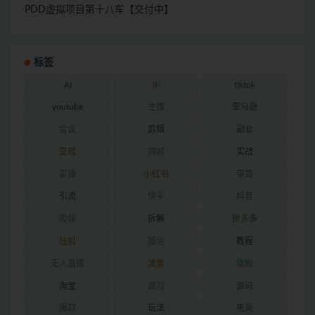
PDD虚拟项目第十八车【交付中】
标签
AI
IP
tiktok
youtube
主播
亚马逊
会议
剪辑
副业
变现
同城
实战
实操
小红书
带货
引流
快手
抖音
担保
拆解
拼多多
挂机
搬运
教程
无人直播
流量
涨粉
淘宝
游戏
源码
爆款
玩法
电商