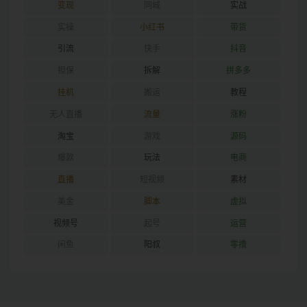
变现
同城
实战
实操
小红书
带货
引流
快手
抖音
担保
拆解
拼多多
挂机
搬运
教程
无人直播
流量
涨粉
淘宝
游戏
源码
爆款
玩法
电商
直播
短视频
素材
美金
脚本
虚拟
视频号
起号
运营
闲鱼
阳叔
零撸