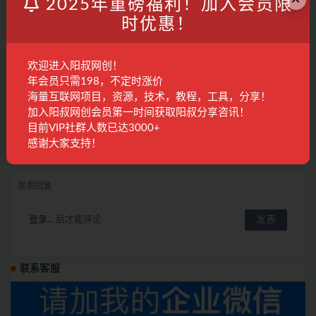
2025年重磅福利！加入会员限
精品课程
10月前
147
28
时优惠！
2025电商主播实战培训：从0到1培养专业电商
主播的完整知识体系
欢迎进入阳叔网创！
年会员只需198，不定时涨价
精品课程
12月前
143
28
海量互联网项目，资源，技术，教程，工具，分享！
加入阳叔网创会员第一时间获取阳叔分享咨讯！
小红书带货新玩法【9月课程】教你如何打造爆
目前VIP社群人数已达3000+
款笔记，销量倍增（无水印）
感谢大家支持！
电商运营
2年前
606
28
发表回复
登录...
后才能评论
联系客服