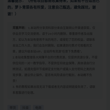
温馨提示：（所有项目都是收集得来，如果有不合适自己
的，萝卜青菜各有所爱，注意自己甄选，避免踩坑，谢
谢！）
郑重声明：
1.本站所分享资料部分来自互联网公开渠道获取，仅
供会员学习交流使用，请于24小时内删除，尊重原作者及出版
方，如认为本站有使用不当的地方，或侵犯了您的权益，请联系
本站工作人员，我们会及时删除。如果遇到付费才可观看的文
章，建议升级本站VIP，全站所有资源“任意下免费看”。
2.本站收集整理各大网赚平台的付费资源，仅提供资源分享，不提
供任何的一对一教学指导，不提供任何收益保障，具体请自行分
辨测试，如遇充值环节或绑定支付账户或输入支付密码之类的异
常步骤，建议停止操作，是否有风险请自行甄别，本站概不负
责！
3. 有的教程如果出现无法下载或者无内容说明链接失效了，请联
系客服进行处理。
带货
抖音
电商