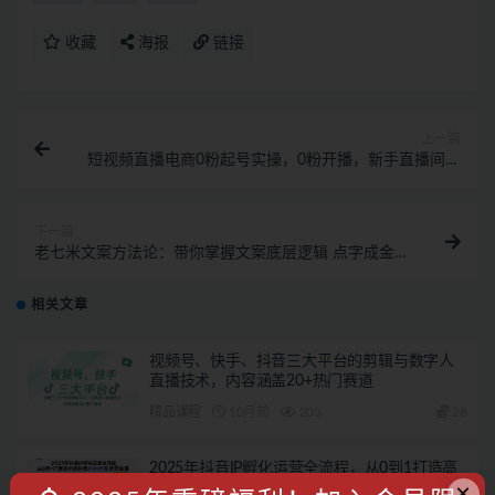
收藏
海报
链接
上一篇
短视频直播电商0粉起号实操，0粉开播，新手直播间快
速起号
下一篇
老七米文案方法论：带你掌握文案底层逻辑 点字成金
（15节课时）
相关文章
视频号、快手、抖音三大平台的剪辑与数字人
直播技术，内容涵盖20+热门赛道
精品课程
10月前
203
28
2025年抖音IP孵化运营全流程，从0到1打造高
×
价值抖音IP的完整运营体系