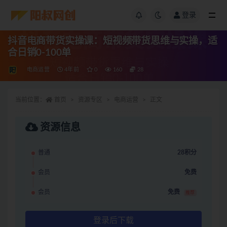
登录
抖音电商带货实操课：短视频带货思维与实操，适
合日销0-100单
电商运营
4年前
0
160
28
当前位置：
首页
资源专区
电商运营
正文
资源信息
普通
28积分
会员
免费
会员
免费
推荐
登录后下载