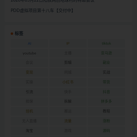
2026年05月22日阳叔网创地球村的特邀会议
PDD虚拟项目第十八车【交付中】
标签
AI
IP
tiktok
youtube
主播
亚马逊
会议
剪辑
副业
变现
同城
实战
实操
小红书
带货
引流
快手
抖音
担保
拆解
拼多多
挂机
搬运
教程
无人直播
流量
涨粉
淘宝
游戏
源码