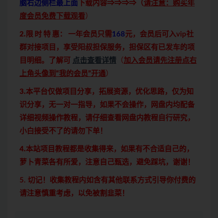
脑右边侧栏最上面
下载内容⇒⇒⇒⇒（
请注意：购买年
度会员免费下载观看
）
2.限 时 特 惠：
一年会员只需
168
元，会员后可入vip社
群对接项目，享受阳叔担保服务，担保区有已发车的项
目明细。了解可
点击查看详情
（
加入会员请先注册点右
上角头像到“我的会员”开通
）
3.本平台仅做项目分享，拓展资源，优化思路，仅为知
识分享，无一对一指导，如果不会操作，网盘内均配备
详细视频操作教程，请仔细查看网盘内教程自行研究，
小白接受不了的请勿下单！
4.本站项目教程都是收集得来，如果有不合适自己的，
萝卜青菜各有所爱，注意自己甄选，避免踩坑，谢谢！
5. 切记！收集教程内如含有其他联系方式引导你付费的
请注意慎重考虑，以免被割韭菜！