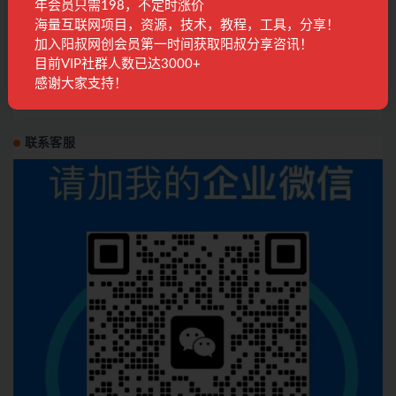
年会员只需198，不定时涨价
精品课程
10月前
265
28
海量互联网项目，资源，技术，教程，工具，分享！
加入阳叔网创会员第一时间获取阳叔分享咨讯！
短视频实战特训营：教你如何做短视频，各行
目前VIP社群人数已达3000+
业如何获客，如何变现 (60节)
感谢大家支持！
SEO引流
2年前
209
28
联系客服