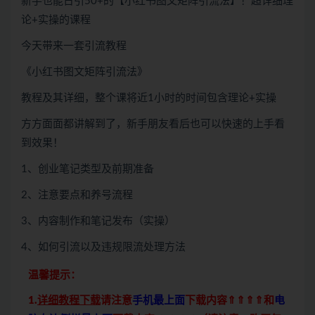
新手也能日引50+的【小红书图文矩阵引流法】！超详细理
论+实操的课程
今天带来一套引流教程
《小红书图文矩阵引流法》
教程及其详细，整个课将近1小时的时间包含理论+实操
方方面面都讲解到了，新手朋友看后也可以快速的上手看
到效果！
1、创业笔记类型及前期准备
2、注意要点和养号流程
3、内容制作和笔记发布（实操）
4、如何引流以及违规限流处理方法
温馨提示：
1.
详细教程下载
请注意
手机最上面
下载内容⇑⇑⇑⇑和
电