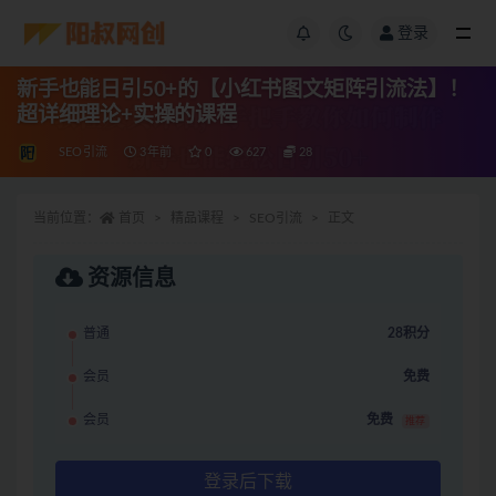
登录
新手也能日引50+的【小红书图文矩阵引流法】！
超详细理论+实操的课程
SEO引流
3年前
0
627
28
当前位置：
首页
精品课程
SEO引流
正文
资源信息
普通
28积分
会员
免费
会员
免费
推荐
登录后下载