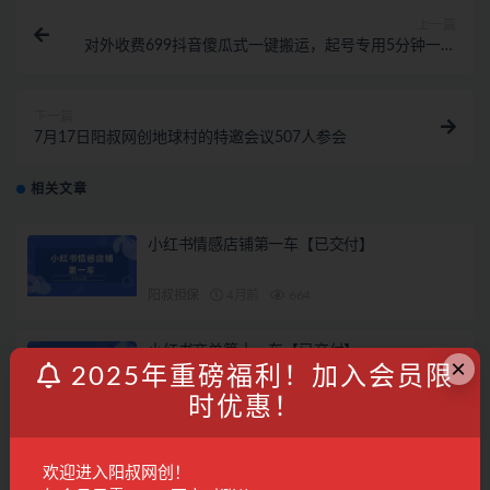
上一篇
对外收费699抖音傻瓜式一键搬运，起号专用5分钟一个
视频《软件+详细教程》
下一篇
7月17日阳叔网创地球村的特邀会议507人参会
相关文章
小红书情感店铺第一车【已交付】
阳叔担保
4月前
664
小红书商单第十一车【已交付】
×
2025年重磅福利！加入会员限
阳叔担保
7月前
628
时优惠！
小红书涨粉变现120天特训营Pro版11.0：从0到
欢迎进入阳叔网创！
1掌握平台运营,内容制作和变现