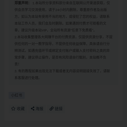
郑重声明：
1.本站所分享资料部分来自互联网公开渠道获取，仅
供会员学习交流使用，请于24小时内删除，尊重原作者及出版
方，如认为本站有使用不当的地方，或侵犯了您的权益，请联系
本站工作人员，我们会及时删除。如果遇到付费才可观看的文
章，建议升级本站VIP，全站所有资源“任意下免费看”。
2.本站收集整理各大网赚平台的付费资源，仅提供资源分享，不提
供任何的一对一教学指导，不提供任何收益保障，具体请自行分
辨测试，如遇充值环节或绑定支付账户或输入支付密码之类的异
常步骤，建议停止操作，是否有风险请自行甄别，本站概不负
责！
3. 有的教程如果出现无法下载或者无内容说明链接失效了，请联
系客服进行处理。
小红书
收藏
海报
链接