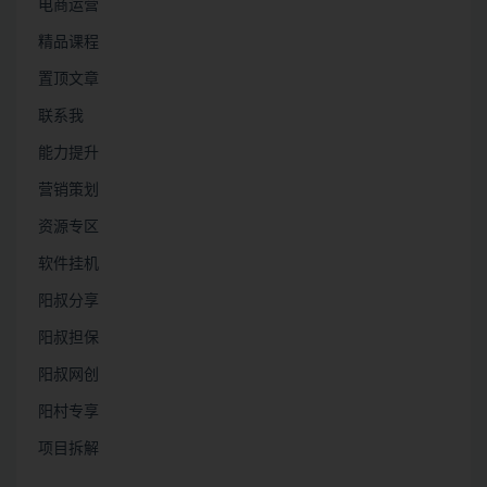
电商运营
精品课程
置顶文章
联系我
能力提升
营销策划
资源专区
软件挂机
阳叔分享
阳叔担保
阳叔网创
阳村专享
项目拆解