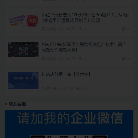
小红书涨粉变现120天特训营Pro版11.0：从0到
1掌握平台运营,内容制作和变现
精品课程
10月前
266
28
AI+小红书/抖音平台爆款视频量产技术：高产
高效创作爆款视频！
精品课程
10月前
176
28
抖店店群第一车【交付中】
阳叔担保
2月前
659
联系客服