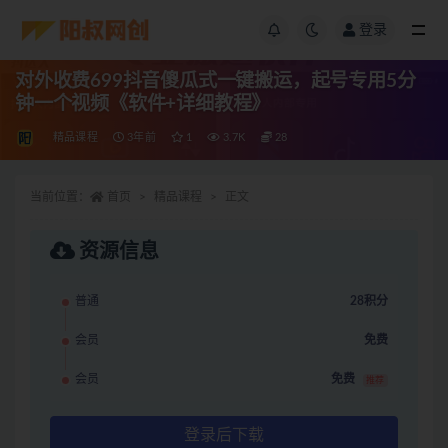
登录
对外收费699抖音傻瓜式一键搬运，起号专用5分
钟一个视频《软件+详细教程》
精品课程
3年前
1
3.7K
28
当前位置：
首页
精品课程
正文
资源信息
普通
28积分
会员
免费
会员
免费
推荐
登录后下载