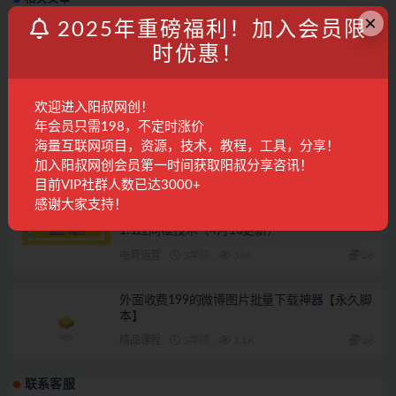
×
2025年重磅福利！加入会员限
得物视频搬运教程
时优惠！
阳叔分享
3年前
2.7K
专属
欢迎进入阳叔网创！
年会员只需198，不定时涨价
2023小红书虚拟资料玩法，手机中制作3分钟一
个笔记不违规
海量互联网项目，资源，技术，教程，工具，分享！
加入阳叔网创会员第一时间获取阳叔分享咨讯！
国内项目
3年前
737
28
目前VIP社群人数已达3000+
感谢大家支持！
对外收费990的最新快手连怼搬运技术玩法，
1:1过同框技术（4月10更新）
电商运营
3年前
594
28
外面收费199的微博图片批量下载神器【永久脚
本】
精品课程
3年前
1.1K
28
联系客服