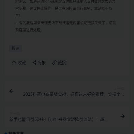
辨测试，如遇充值环节或绑定支付账户或输入支付密码之类的异
常步骤，建议停止操作，是否有风险请自行甄别，本站概不负
责！
3. 有的教程如果出现无法下载或者无内容说明链接失效了，请联
系客服进行处理。
搬运
收藏
海报
链接
上一篇
2023抖音电商带货实战，橱窗达人好物推荐，实操小店
随心推（80节完整）
下一篇
新手也能日引50+的【小红书图文矩阵引流法】！超详
细理论+实操的课程
相关文章