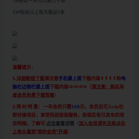
1w粉丝一天可以搬几十条
1W粉丝以上每天搬运5条
温馨提示：
1.
详细教程下载
请注意
手机最上面
下载内容⇑⇑⇑⇑和
电
脑右边侧栏最上面
下载内容⇒⇒⇒⇒（
请注意：购买年
度会员免费下载观看
）
2.限 时 特 惠：
一年会员只需
168
元，会员后可入vip社
群对接项目，享受阳叔担保服务，担保区有已发车的项
目明细。了解可
点击查看详情
（
加入会员请先注册点右
上角头像到“我的会员”开通
）