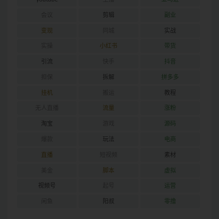
会议
剪辑
副业
变现
同城
实战
实操
小红书
带货
引流
快手
抖音
担保
拆解
拼多多
挂机
搬运
教程
无人直播
流量
涨粉
淘宝
游戏
源码
爆款
玩法
电商
直播
短视频
素材
美金
脚本
虚拟
视频号
起号
运营
闲鱼
阳叔
零撸