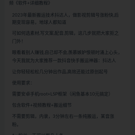
频《软件+详细教程》
2023年最新搬运技术抖达人，做影视剪辑号涨粉快,后
期变现容易，地球人都知道
可如何选素材,写文案,配音,剪辑，这几步就把大家拒之
门外！
眼看着别人赚钱,自己却不会,羡慕嫉妒恨顿时涌上心头，
今天我就为大家推荐一款抖音快手搬运神器：抖达人
让你轻轻松松几分钟出作品,高效还能过原创起号
使用要求：
需要安卓手机root+LSP框架（闲鱼基本10元搞定）
包含软件+视频教程+搬运细节
不需要剪辑，内录，3分钟左右一条纯搬运，某音涨
粉。