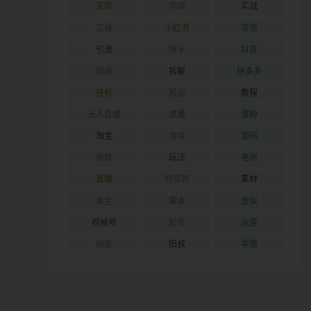
变现
同城
实战
实操
小红书
带货
引流
快手
抖音
担保
拆解
拼多多
挂机
搬运
教程
无人直播
流量
涨粉
淘宝
游戏
源码
爆款
玩法
电商
直播
短视频
素材
美金
脚本
虚拟
视频号
起号
运营
闲鱼
阳叔
零撸