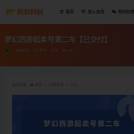
首页
加入会员
阳村社
梦幻西游起卖号第二车【已交付】
阳叔担保
3年前
0
2.0K
当前位置：
首页
阳叔担保
正文