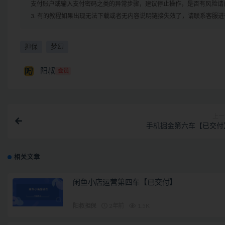
支付账户或输入支付密码之类的异常步骤，建议停止操作，是否有风险请
3. 有的教程如果出现无法下载或者无内容说明链接失效了，请联系客服
担保
梦幻
阳叔
会员
上一
手机掘金第六车【已交付
相关文章
闲鱼小店运营第四车【已交付】
阳叔担保
2年前
1.5K