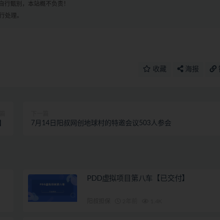
自行甄别，本站概不负责！
进行处理。
收藏
海报
篇
下一篇
】
7月14日阳叔网创地球村的特邀会议503人参会
PDD虚拟项目第八车【已交付】
阳叔担保
2年前
1.4K