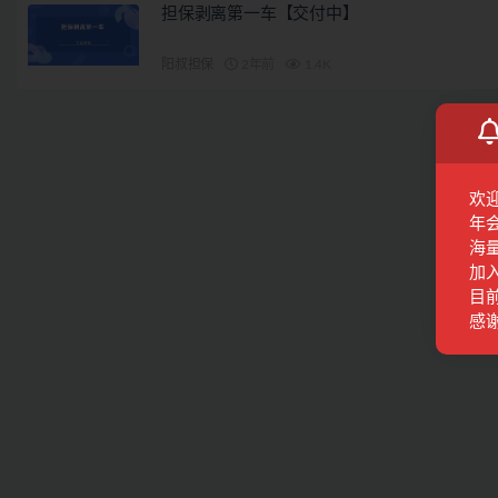
担保剥离第一车【交付中】
阳叔担保
2年前
1.4K
欢
年
海
加
目前
感