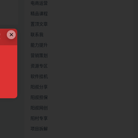
电商运营
精品课程
置顶文章
×
联系我
！
能力提升
营销策划
资源专区
软件挂机
阳叔分享
阳叔担保
阳叔网创
阳村专享
项目拆解