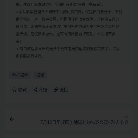
章，建议升级本站VIP，全站所有资源“任意下免费看”。
2.本站收集整理各大网赚平台的付费资源，仅提供资源分享，不提
供任何的一对一教学指导，不提供任何收益保障，具体请自行分
辨测试，如遇充值环节或绑定支付账户或输入支付密码之类的异
常步骤，建议停止操作，是否有风险请自行甄别，本站概不负
责！
3. 有的教程如果出现无法下载或者无内容说明链接失效了，请联
系客服进行处理。
手机掘金
担保
收藏
海报
链接
上一篇
7月12日阳叔网创地球村的特邀会议474人参会