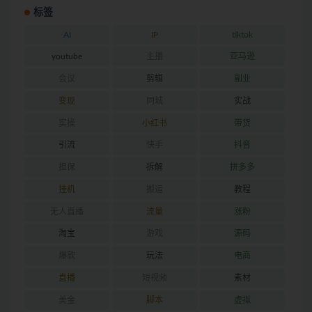
标签
AI
IP
tiktok
youtube
主播
亚马逊
会议
剪辑
副业
变现
同城
实战
实操
小红书
带货
引流
快手
抖音
担保
拆解
拼多多
挂机
搬运
教程
无人直播
流量
涨粉
淘宝
游戏
源码
爆款
玩法
电商
直播
短视频
素材
美金
脚本
虚拟