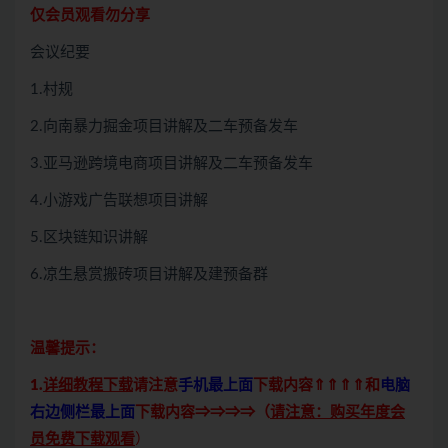
仅会员观看勿分享
会议纪要
1.村规
2.向南暴力掘金项目讲解及二车预备发车
3.亚马逊跨境电商项目讲解及二车预备发车
4.小游戏广告联想项目讲解
5.区块链知识讲解
6.凉生悬赏搬砖项目讲解及建预备群
温馨提示：
1.
详细教程下载
请注意
手机最上面
下载内容⇑⇑⇑⇑和
电脑
右边侧栏最上面
下载内容⇒⇒⇒⇒（
请注意：购买年度会
员免费下载观看
）