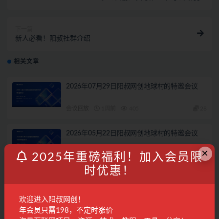
下一篇
新人必看！阳叔社群介绍
相关文章
2026年07月29日阳叔网创地球村的特邀会议
会议回放
1周前
405
28
2026年05月22日阳叔网创地球村的特邀会议
×
2025年重磅福利！加入会员限
会议回放
3月前
364
28
时优惠！
2026年05月11日阳叔网创地球村的特邀会议
欢迎进入阳叔网创！
会议回放
3月前
232
28
年会员只需198，不定时涨价