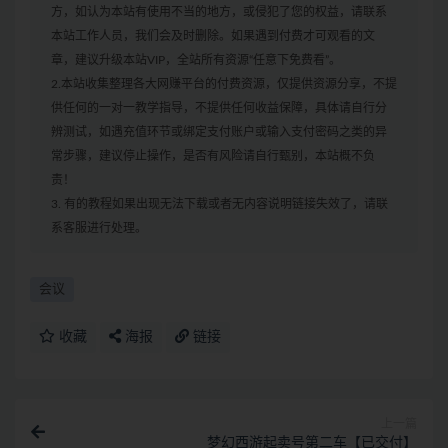
方，如认为本站有使用不当的地方，或侵犯了您的权益，请联系
本站工作人员，我们会及时删除。如果遇到付费才可观看的文
章，建议升级本站VIP，全站所有资源“任意下免费看”。
2.本站收集整理各大网赚平台的付费资源，仅提供资源分享，不提
供任何的一对一教学指导，不提供任何收益保障，具体请自行分
辨测试，如遇充值环节或绑定支付账户或输入支付密码之类的异
常步骤，建议停止操作，是否有风险请自行甄别，本站概不负
责！
3. 有的教程如果出现无法下载或者无内容说明链接失效了，请联
系客服进行处理。
会议
收藏
海报
链接
上一篇
梦幻西游起卖号第二车【已交付】