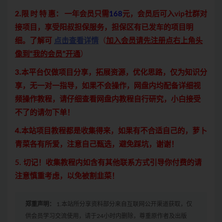
2.限 时 特 惠：
一年会员只需
168
元，会员后可入vip社群对
接项目，享受阳叔担保服务，担保区有已发车的项目明
细。了解可
点击查看详情
（
加入会员请先注册点右上角头
像到“我的会员”开通
）
3.本平台仅做项目分享，拓展资源，优化思路，仅为知识分
享，无一对一指导，如果不会操作，网盘内均配备详细视
频操作教程，请仔细查看网盘内教程自行研究，小白接受
不了的请勿下单！
4.本站项目教程都是收集得来，如果有不合适自己的，萝卜
青菜各有所爱，注意自己甄选，避免踩坑，谢谢！
5. 切记！收集教程内如含有其他联系方式引导你付费的请
注意慎重考虑，以免被割韭菜！
郑重声明：
1.本站所分享资料部分来自互联网公开渠道获取，仅
供会员学习交流使用，请于24小时内删除，尊重原作者及出版