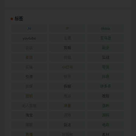
标签
AI
IP
tiktok
youtube
主播
亚马逊
会议
剪辑
副业
变现
同城
实战
实操
小红书
带货
引流
快手
抖音
担保
拆解
拼多多
挂机
搬运
教程
无人直播
流量
涨粉
淘宝
游戏
源码
爆款
玩法
电商
直播
短视频
素材