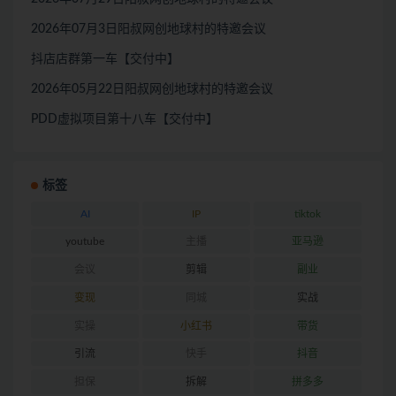
2026年07月3日阳叔网创地球村的特邀会议
抖店店群第一车【交付中】
2026年05月22日阳叔网创地球村的特邀会议
PDD虚拟项目第十八车【交付中】
标签
AI
IP
tiktok
youtube
主播
亚马逊
会议
剪辑
副业
变现
同城
实战
实操
小红书
带货
引流
快手
抖音
担保
拆解
拼多多