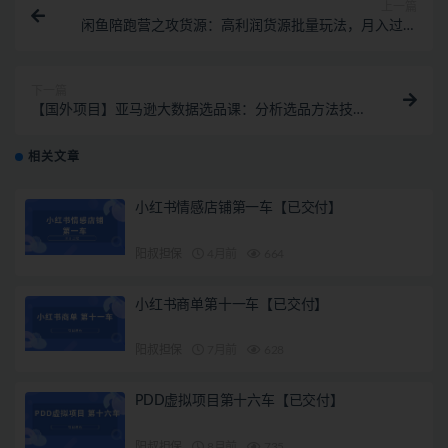
上一篇
闲鱼陪跑营之攻货源：高利润货源批量玩法，月入过万
实操（价值498）
下一篇
【国外项目】亚马逊大数据选品课：分析选品方法技
巧，让你选品路上无烦恼
相关文章
小红书情感店铺第一车【已交付】
阳叔担保
4月前
664
小红书商单第十一车【已交付】
阳叔担保
7月前
628
PDD虚拟项目第十六车【已交付】
阳叔担保
8月前
735