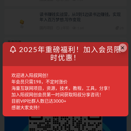
读书赚钱实战营，从0到1边读书边赚钱，实现
年入百万梦想,写作变现
国内项目
2年前
1.6K
28
发表回复
×
2025年重磅福利！加入会员限
登录...
后才能评论
时优惠！
欢迎进入阳叔网创！
联系客服
年会员只需198，不定时涨价
海量互联网项目，资源，技术，教程，工具，分享！
加入阳叔网创会员第一时间获取阳叔分享咨讯！
目前VIP社群人数已达3000+
感谢大家支持！