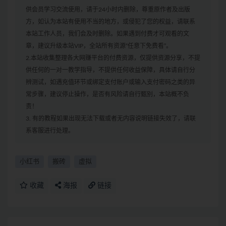
供会员学习交流使用，请于24小时内删除，尊重原作者及出版
方，如认为本站有使用不当的地方，或侵犯了您的权益，请联系
本站工作人员，我们会及时删除。如果遇到付费才可观看的文
章，建议升级本站VIP，全站所有资源“任意下免费看”。
2.本站收集整理各大网赚平台的付费资源，仅提供资源分享，不提
供任何的一对一教学指导，不提供任何收益保障，具体请自行分
辨测试，如遇充值环节或绑定支付账户或输入支付密码之类的异
常步骤，建议停止操作，是否有风险请自行甄别，本站概不负
责！
3. 有的教程如果出现无法下载或者无内容说明链接失效了，请联
系客服进行处理。
小红书
搬砖
虚拟
收藏
海报
链接