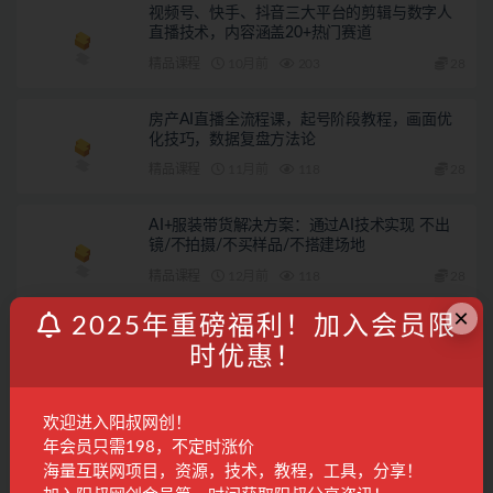
视频号、快手、抖音三大平台的剪辑与数字人
直播技术，内容涵盖20+热门赛道
精品课程
10月前
203
28
房产AI直播全流程课，起号阶段教程，画面优
化技巧，数据复盘方法论
精品课程
11月前
118
28
AI+服装带货解决方案：通过AI技术实现 不出
镜/不拍摄/不买样品/不搭建场地
精品课程
12月前
118
28
×
2025年重磅福利！加入会员限
小红书带货新玩法【9月课程】教你如何打造爆
款笔记，销量倍增（无水印）
时优惠！
电商运营
2年前
606
28
欢迎进入阳叔网创！
发表回复
年会员只需198，不定时涨价
海量互联网项目，资源，技术，教程，工具，分享！
登录...
后才能评论