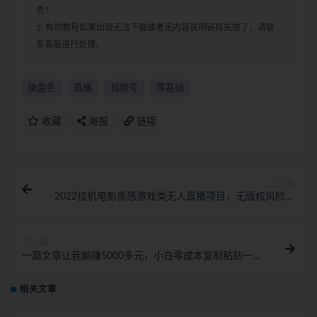
责！
3. 有的教程如果出现无法下载或者无内容说明链接失效了，请联
系客服进行处理。
操盘手
直播
视频号
零基础
收藏
海报
链接
上一篇
2022挂机电影质感游戏类无人直播项目，无版权风险多
种盈利方式
下一篇
一篇文章让我躺赚5000多元，小白零成本复制粘贴一样
可以月入5000+
相关文章