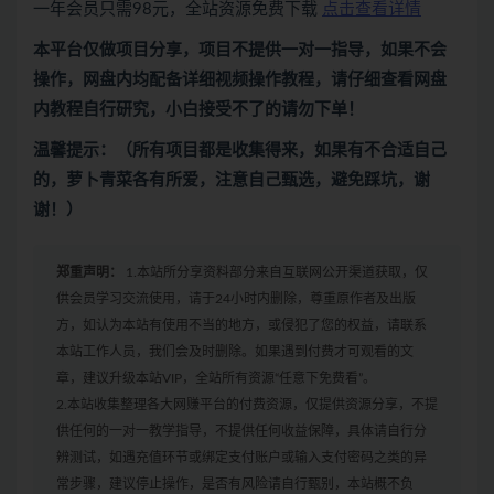
一年会员只需98元，全站资源免费下载
点击查看详情
本平台仅做项目分享，项目不提供一对一指导，如果不会
操作，网盘内均配备详细视频操作教程，请仔细查看网盘
内教程自行研究，小白接受不了的请勿下单！
温馨提示：（所有项目都是收集得来，如果有不合适自己
的，萝卜青菜各有所爱，注意自己甄选，避免踩坑，谢
谢！）
郑重声明：
1.本站所分享资料部分来自互联网公开渠道获取，仅
供会员学习交流使用，请于24小时内删除，尊重原作者及出版
方，如认为本站有使用不当的地方，或侵犯了您的权益，请联系
本站工作人员，我们会及时删除。如果遇到付费才可观看的文
章，建议升级本站VIP，全站所有资源“任意下免费看”。
2.本站收集整理各大网赚平台的付费资源，仅提供资源分享，不提
供任何的一对一教学指导，不提供任何收益保障，具体请自行分
辨测试，如遇充值环节或绑定支付账户或输入支付密码之类的异
常步骤，建议停止操作，是否有风险请自行甄别，本站概不负