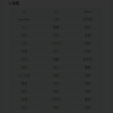
标签
AI
IP
tiktok
youtube
主播
亚马逊
会议
剪辑
副业
变现
同城
实战
实操
小红书
带货
引流
快手
抖音
担保
拆解
拼多多
挂机
搬运
教程
无人直播
流量
涨粉
淘宝
游戏
源码
爆款
玩法
电商
直播
短视频
素材
美金
脚本
虚拟