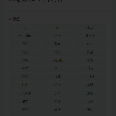
标签
AI
IP
tiktok
youtube
主播
亚马逊
会议
剪辑
副业
变现
同城
实战
实操
小红书
带货
引流
快手
抖音
担保
拆解
拼多多
挂机
搬运
教程
无人直播
流量
涨粉
淘宝
游戏
源码
爆款
玩法
电商