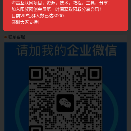
海量互联网项目，资源，技术，教程，工具，分享！
小红书带货新玩法【9月课程】教你如何打造爆
加入阳叔网创会员第一时间获取阳叔分享咨讯！
款笔记，销量倍增（无水印）
目前VIP社群人数已达3000+
感谢大家支持！
电商运营
2年前
607
28
联系客服