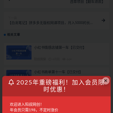
违章项目【翻车退款】
下一篇
【白龙笔记】拼多多无版权网课项目，月入5000的长期
项目，玩法详细拆解
相关文章
小红书情感店铺第一车【已交付】
阳叔担保
4月前
664
小红书商单第十一车【已交付】
×
2025年重磅福利！加入会员限
阳叔担保
7月前
628
时优惠！
小红书涨粉变现120天特训营Pro版11.0：从0到
1掌握平台运营,内容制作和变现
欢迎进入阳叔网创！
精品课程
10月前
266
28
年会员只需198，不定时涨价