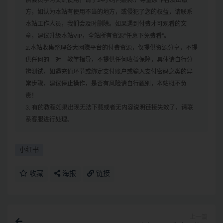
供会员学习交流使用，请于24小时内删除，尊重原作者及出版
方，如认为本站有使用不当的地方，或侵犯了您的权益，请联系
本站工作人员，我们会及时删除。如果遇到付费才可观看的文
章，建议升级本站VIP，全站所有资源“任意下免费看”。
2.本站收集整理各大网赚平台的付费资源，仅提供资源分享，不提
供任何的一对一教学指导，不提供任何收益保障，具体请自行分
辨测试，如遇充值环节或绑定支付账户或输入支付密码之类的异
常步骤，建议停止操作，是否有风险请自行甄别，本站概不负
责！
3. 有的教程如果出现无法下载或者无内容说明链接失效了，请联
系客服进行处理。
小红书
收藏
海报
链接
上一篇