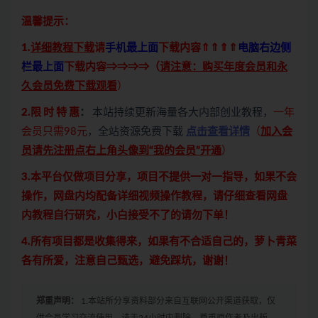
温馨提示：
1.
详细教程下载
请
手机最上面
下载内容⇑⇑⇑⇑
电脑右边侧
栏最上面
下载内容⇒⇒⇒⇒（
请注意：购买年度会员和永
久会员免费下载观看
）
2.限 时 特 惠
：
本站持续更新海量各大内部创业教程，
一年
会员只需98元
，全站资源免费下载
点击查看详情
（
加入会
员请先注册点右上角头像到“我的会员”开通
）
3.本平台仅做项目分享，项目不提供一对一指导，如果不会
操作，网盘内均配备详细视频操作教程，请仔细查看网盘
内教程自行研究，小白接受不了的请勿下单！
4.所有项目都是收集得来，如果有不合适自己的，萝卜青菜
各有所爱，注意自己甄选，避免踩坑，谢谢！
郑重声明：
1.本站所分享资料部分来自互联网公开渠道获取，仅