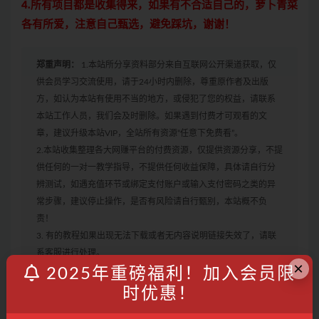
4.所有项目都是收集得来，如果有不合适自己的，萝卜青菜
各有所爱，注意自己甄选，避免踩坑，谢谢！
郑重声明：
1.本站所分享资料部分来自互联网公开渠道获取，仅
供会员学习交流使用，请于24小时内删除，尊重原作者及出版
方，如认为本站有使用不当的地方，或侵犯了您的权益，请联系
本站工作人员，我们会及时删除。如果遇到付费才可观看的文
章，建议升级本站VIP，全站所有资源“任意下免费看”。
2.本站收集整理各大网赚平台的付费资源，仅提供资源分享，不提
供任何的一对一教学指导，不提供任何收益保障，具体请自行分
辨测试，如遇充值环节或绑定支付账户或输入支付密码之类的异
常步骤，建议停止操作，是否有风险请自行甄别，本站概不负
责！
3. 有的教程如果出现无法下载或者无内容说明链接失效了，请联
系客服进行处理。
×
2025年重磅福利！加入会员限
时优惠！
小红书
无货源