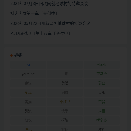
2026年07月3日阳叔网创地球村的特邀会议
抖店店群第一车【交付中】
2026年05月22日阳叔网创地球村的特邀会议
PDD虚拟项目第十八车【交付中】
标签
AI
IP
tiktok
youtube
主播
亚马逊
会议
剪辑
副业
变现
同城
实战
实操
小红书
带货
引流
快手
抖音
担保
拆解
拼多多
挂机
搬运
教程