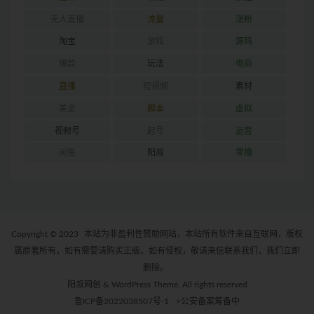
无人直播
流量
涨粉
淘宝
游戏
源码
爆款
玩法
电商
直播
短视频
素材
美金
脚本
虚拟
视频号
起号
运营
闲鱼
阳叔
零撸
Copyright © 2023
本站为非盈利性赞助网站，本站所有软件来自互联网，版权
属原著所有，如有需要请购买正版。如有侵权，敬请来信联系我们，我们立即
删除。
阳叔网创 & WordPress Theme. All rights reserved
鲁ICP备2022038507号-1
>公安备案筹备中