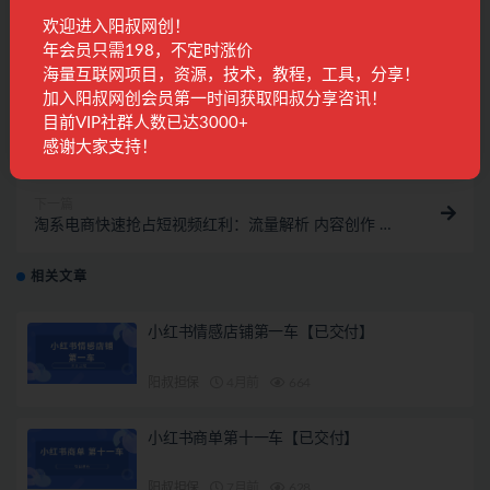
收藏
海报
链接
欢迎进入阳叔网创！
年会员只需198，不定时涨价
海量互联网项目，资源，技术，教程，工具，分享！
加入阳叔网创会员第一时间获取阳叔分享咨讯！
上一篇
目前VIP社群人数已达3000+
小红书0门槛开店卖眼镜，日入500+需求量大且暴利，
感谢大家支持！
一部手机可操作
下一篇
淘系电商快速抢占短视频红利：流量解析 内容创作 渠
道投放 爆款数据分析等
相关文章
小红书情感店铺第一车【已交付】
阳叔担保
4月前
664
小红书商单第十一车【已交付】
阳叔担保
7月前
628