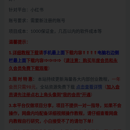
针对平台：小红书
账号要求：需要新注册的账号
项目成本：1000保证金，几百以内的软件成本等
温馨提示：
1.
详细教程下载
请
手机最上面
下载内容⇑⇑⇑⇑
电脑右边侧
栏最上面
下载内容⇒⇒⇒⇒（
请注意：购买年度会员和永
久会员免费下载观看
）
2.限 时 特 惠
：
本站持续更新海量各大内部创业教程，
一年
会员只需98元
，全站资源免费下载
点击查看详情
（
加入会
员请先注册点右上角头像到“我的会员”开通
）
3.本平台仅做项目分享，项目不提供一对一指导，如果不会
操作，网盘内均配备详细视频操作教程，请仔细查看网盘
内教程自行研究，小白接受不了的请勿下单！