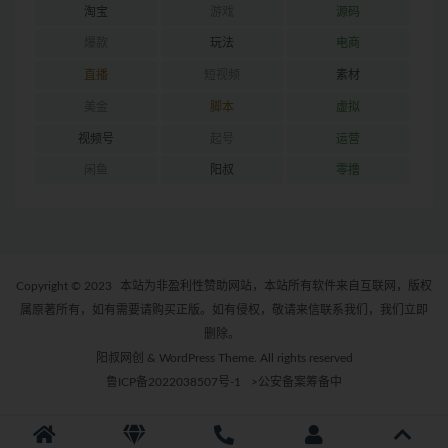
淘宝
游戏
源码
爆款
玩法
电商
直播
短视频
素材
美金
脚本
虚拟
视频号
起号
运营
闲鱼
阳叔
零撸
Copyright © 2023
本站为非盈利性赞助网站，本站所有软件来自互联网，版权
属原著所有，如有需要请购买正版。如有侵权，敬请来信联系我们，我们立即
删除。
阳叔网创 & WordPress Theme. All rights reserved
鲁ICP备2022038507号-1
>公安备案筹备中