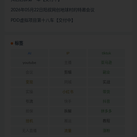
2026年05月22日阳叔网创地球村的特邀会议
PDD虚拟项目第十八车【交付中】
标签
AI
IP
tiktok
youtube
主播
亚马逊
会议
剪辑
副业
变现
同城
实战
实操
小红书
带货
引流
快手
抖音
担保
拆解
拼多多
挂机
搬运
教程
无人直播
流量
涨粉