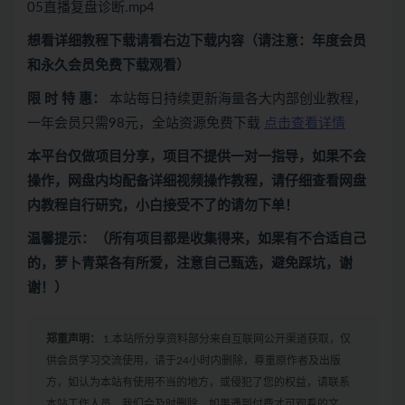
05直播复盘诊断.mp4
想看
详细教程下载
请看
右边下载内容
（请注意：年度会员
和永久会员免费下载观看）
限 时 特 惠：
本站每日持续更新海量各大内部创业教程，
一年会员只需98元，全站资源免费下载
点击查看详情
本平台仅做项目分享，项目不提供一对一指导，如果不会
操作，网盘内均配备详细视频操作教程，请仔细查看网盘
内教程自行研究，小白接受不了的请勿下单！
温馨提示：（所有项目都是收集得来，如果有不合适自己
的，萝卜青菜各有所爱，注意自己甄选，避免踩坑，谢
谢！）
郑重声明：
1.本站所分享资料部分来自互联网公开渠道获取，仅
供会员学习交流使用，请于24小时内删除，尊重原作者及出版
方，如认为本站有使用不当的地方，或侵犯了您的权益，请联系
本站工作人员，我们会及时删除。如果遇到付费才可观看的文