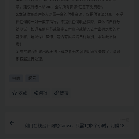
章，建议升级本站VIP，全站所有资源“任意下免费看”。
2.本站收集整理各大网赚平台的付费资源，仅提供资源分享，不提
供任何的一对一教学指导，不提供任何收益保障，具体请自行分
辨测试，如遇充值环节或绑定支付账户或输入支付密码之类的异
常步骤，建议停止操作，是否有风险请自行甄别，本站概不负
责！
3. 有的教程如果出现无法下载或者无内容说明链接失效了，请联
系客服进行处理。
电商
起号
收藏
海报
链接
上一篇
利用在线设计网站Canva，只需1到2个小时，月赚1800
美元