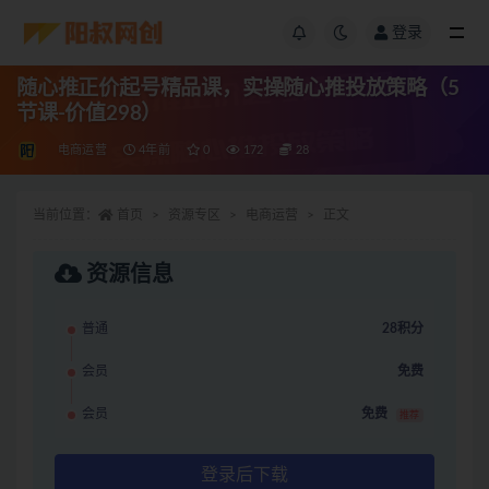
登录
随心推正价起号精品课，实操随心推投放策略（5
节课-价值298）
电商运营
4年前
0
172
28
当前位置：
首页
资源专区
电商运营
正文
资源信息
普通
28积分
会员
免费
会员
免费
推荐
登录后下载