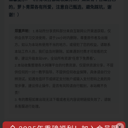
的，萝卜青菜各有所爱，注意自己甄选，避免踩坑，谢
谢！）
郑重声明：
1.本站所分享资料部分来自互联网公开渠道获取，仅
供会员学习交流使用，请于24小时内删除，尊重原作者及出版
方，如认为本站有使用不当的地方，或侵犯了您的权益，请联系
本站工作人员，我们会及时删除。如果遇到付费才可观看的文
章，建议升级本站VIP，全站所有资源“任意下免费看”。
2.本站收集整理各大网赚平台的付费资源，仅提供资源分享，不提
供任何的一对一教学指导，不提供任何收益保障，具体请自行分
辨测试，如遇充值环节或绑定支付账户或输入支付密码之类的异
常步骤，建议停止操作，是否有风险请自行甄别，本站概不负
责！
3. 有的教程如果出现无法下载或者无内容说明链接失效了，请联
系客服进行处理。
直播
短视频
×