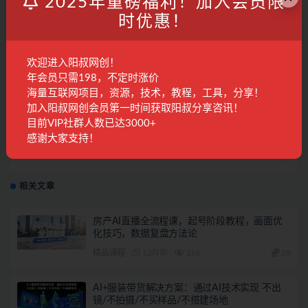
2025年重磅福利！加入会员限
时优惠！
收藏
海报
链接
欢迎进入阳叔网创！
年会员只需198，不定时涨价
上一篇
海量互联网项目，资源，技术，教程，工具，分享！
TikTok零基础新手到大神：运营体系+底层逻辑+认知升
加入阳叔网创会员第一时间获取阳叔分享咨讯！
级（9节系列课）
目前VIP社群人数已达3000+
感谢大家支持！
下一篇
外贸独立站优化基础与进阶，seo优化+内容优化+引爆
自然流量终极武器
相关文章
房产AI直播全流程课，起号阶段教程，画面优
化技巧，数据复盘方法论
精品课程
12月前
118
28
AI+服装带货解决方案：通过AI技术实现 不出
镜/不拍摄/不买样品/不搭建场地