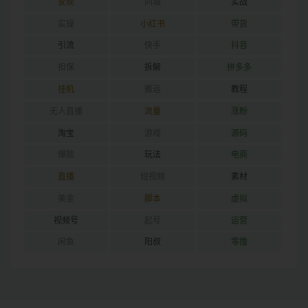
变现
同城
实战
实操
小红书
带货
引流
快手
抖音
担保
拆解
拼多多
挂机
搬运
教程
无人直播
流量
涨粉
淘宝
游戏
源码
爆款
玩法
电商
直播
短视频
素材
美金
脚本
虚拟
视频号
起号
运营
闲鱼
阳叔
零撸