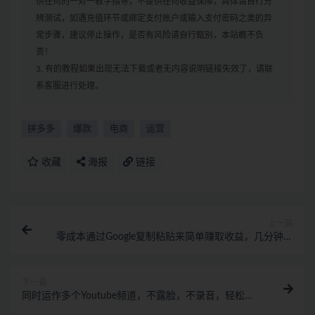
供任何的一对一教学指导，不提供任何收益保障，具体请自行分
辨测试，如遇充值环节或绑定支付账户或输入支付密码之类的异
常步骤，建议停止操作，是否有风险请自行甄别，本站概不负
责！
3. 有的教程如果出现无法下载或者无内容说明链接失效了，请联
系客服进行处理。
拼多多
爆款
电商
运营
收藏
海报
链接
上一篇
零成本通过Google复制粘贴来简单赚取收益，几分钟赚
1600美元
下一篇
同时运作多个Youtube频道，不露脸，不录音，轻松制
作热门节目，月入1W美元