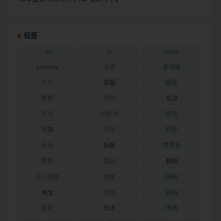
标签
AI
IP
tiktok
youtube
主播
亚马逊
会议
剪辑
副业
变现
同城
实战
实操
小红书
带货
引流
快手
抖音
担保
拆解
拼多多
挂机
搬运
教程
无人直播
流量
涨粉
淘宝
游戏
源码
爆款
玩法
电商