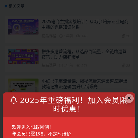
相关文章
2025电商主播实战培训：从0到1培养专业电商
主播的完整知识体系
精品课程
1年前
143
28
拼多多运营流程，从选品到流量，全链路运营
技巧，助力店铺爆单
精品课程
1年前
276
28
小红书电商流量课：揭秘流量来源渠道,掌握爆
款笔记推流逻辑,提升店铺曝光
精品课程
1年前
179
28
×
2025年重磅福利！加入会员限
时优惠！
小红书带货新玩法【9月课程】教你如何打造爆
款笔记，销量倍增（无水印）
电商运营
2年前
609
28
欢迎进入阳叔网创！
年会员只需198，不定时涨价