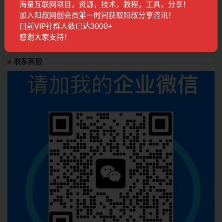
发表回复
海量互联网项目，资源，技术，教程，工具，分享！
加入阳叔网创会员第一时间获取阳叔分享咨讯！
目前VIP社群人数已达3000+
登录...
后才能评论
感谢大家支持！
联系客服