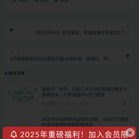
收藏
海报
链接
上一篇
【原价388元】老号重启，极速拉爆老号重启1万到
150000经典案例完美复盘
下一篇
8月新版淘系运营达摩盘万象台进阶课：流程化、简单
化操作快速起款
相关文章
视频号、快手、抖音三大平台的剪辑与数字人
直播技术，内容涵盖20+热门赛道
精品课程
10月前
203
28
2025年抖音IP孵化运营全流程，从0到1打造高
价值抖音IP的完整运营体系
×
2025年重磅福利！加入会员限
精品课程
10月前
147
28