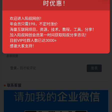
时优惠！
视频号、快手、抖音三大平台的剪辑与数字人
直播技术，内容涵盖20+热门赛道
欢迎进入阳叔网创！
精品课程
1年前
275
28
年会员只需198，不定时涨价
海量互联网项目，资源，技术，教程，工具，分享！
小红书带货新玩法【9月课程】教你如何打造爆
加入阳叔网创会员第一时间获取阳叔分享咨讯！
款笔记，销量倍增（无水印）
目前VIP社群人数已达3000+
电商运营
2年前
606
28
感谢大家支持！
发表回复
登录...
后才能评论
联系客服