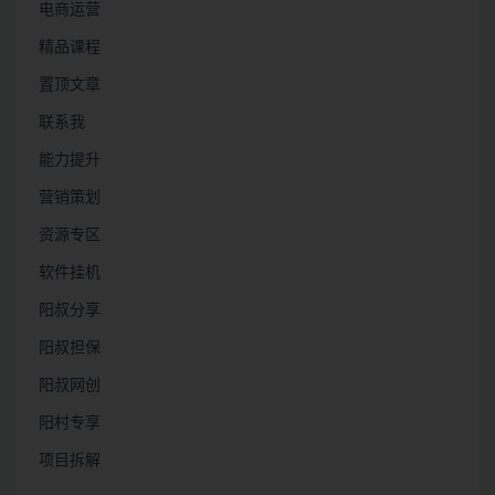
电商运营
精品课程
置顶文章
联系我
能力提升
营销策划
资源专区
软件挂机
阳叔分享
阳叔担保
阳叔网创
阳村专享
项目拆解