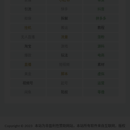
实操
小红书
带货
引流
快手
抖音
担保
拆解
拼多多
挂机
搬运
教程
无人直播
流量
涨粉
淘宝
游戏
源码
爆款
玩法
电商
直播
短视频
素材
美金
脚本
虚拟
视频号
起号
运营
闲鱼
阳叔
零撸
Copyright © 2023
本站为非盈利性赞助网站，本站所有软件来自互联网，版权