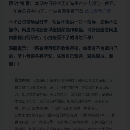
限 时 特 惠：
本站每日持续更新海量各大内部创业教程，
一年会员只需98元，全站资源免费下载
点击查看详情
本平台仅做项目分享，项目不提供一对一指导，如果不会
操作，网盘内均配备详细视频操作教程，请仔细查看网盘
内教程自行研究，小白接受不了的请勿下单！
温馨提示：（所有项目都是收集得来，如果有不合适自己
的，萝卜青菜各有所爱，注意自己甄选，避免踩坑，谢
谢！）
郑重声明：
1.本站所分享资料部分来自互联网公开渠道获取，仅
供会员学习交流使用，请于24小时内删除，尊重原作者及出版
方，如认为本站有使用不当的地方，或侵犯了您的权益，请联系
本站工作人员，我们会及时删除。如果遇到付费才可观看的文
章，建议升级本站VIP，全站所有资源“任意下免费看”。
2.本站收集整理各大网赚平台的付费资源，仅提供资源分享，不提
供任何的一对一教学指导，不提供任何收益保障，具体请自行分
辨测试，如遇充值环节或绑定支付账户或输入支付密码之类的异