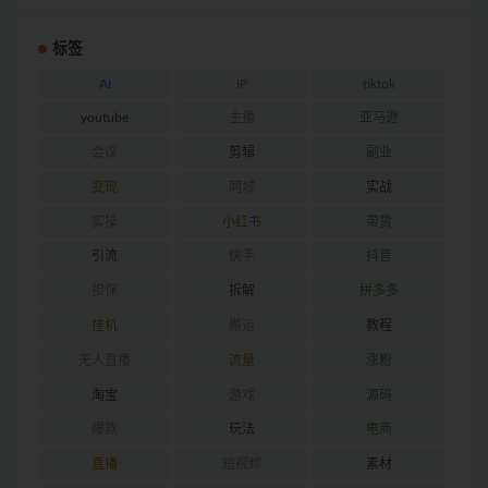
标签
AI
IP
tiktok
youtube
主播
亚马逊
会议
剪辑
副业
变现
同城
实战
实操
小红书
带货
引流
快手
抖音
担保
拆解
拼多多
挂机
搬运
教程
无人直播
流量
涨粉
淘宝
游戏
源码
爆款
玩法
电商
直播
短视频
素材