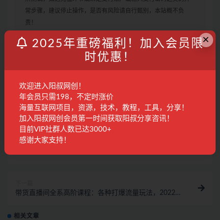
常步骤，建议停止操作，是否有风险请自行甄别，本站概不负
责！
3. 有的教程如果出现无法下载或者无内容说明链接失效了，请联
×
2025年重磅福利！加入会员限
系客服进行处理。
时优惠！
带货
快手
抖音
教程
电商
直播
欢迎进入阳叔网创！
年会员只需198，不定时涨价
收藏
海报
链接
海量互联网项目，资源，技术，教程，工具，分享！
加入阳叔网创会员第一时间获取阳叔分享咨讯！
目前VIP社群人数已达3000+
感谢大家支持！
上一篇
抖音文案馆副业变现项目，一条龙实操整理拆解，小白
看完直接上手！
下一篇
带货直播间全系高阶课程：各种打爆流量玩法，2022年
弯道超车！
相关文章