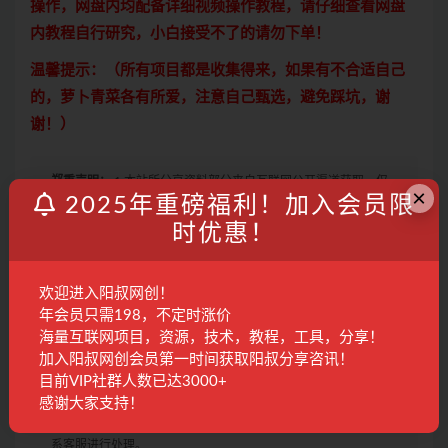
操作，网盘内均配备详细视频操作教程，请仔细查看网盘
内教程自行研究，小白接受不了的请勿下单！
温馨提示：（所有项目都是收集得来，如果有不合适自己
的，萝卜青菜各有所爱，注意自己甄选，避免踩坑，谢
谢！）
郑重声明：
1.本站所分享资料部分来自互联网公开渠道获取，仅
×
2025年重磅福利！加入会员限
供会员学习交流使用，请于24小时内删除，尊重原作者及出版
时优惠！
方，如认为本站有使用不当的地方，或侵犯了您的权益，请联系
本站工作人员，我们会及时删除。如果遇到付费才可观看的文
章，建议升级本站VIP，全站所有资源“任意下免费看”。
欢迎进入阳叔网创！
2.本站收集整理各大网赚平台的付费资源，仅提供资源分享，不提
年会员只需198，不定时涨价
供任何的一对一教学指导，不提供任何收益保障，具体请自行分
海量互联网项目，资源，技术，教程，工具，分享！
辨测试，如遇充值环节或绑定支付账户或输入支付密码之类的异
加入阳叔网创会员第一时间获取阳叔分享咨讯！
常步骤，建议停止操作，是否有风险请自行甄别，本站概不负
目前VIP社群人数已达3000+
责！
感谢大家支持！
3. 有的教程如果出现无法下载或者无内容说明链接失效了，请联
系客服进行处理。