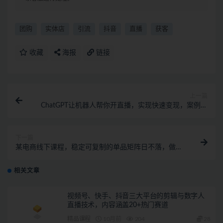
团购
实体店
引流
抖音
直播
获客
收藏
海报
链接
上一篇
ChatGPT让机器人帮你开直播，实现快速变现，案例展
示及实操过程
下一篇
某电商线下课程，稳定可复制的单品矩阵日不落，做一
个日销20w+利润的直播间
相关文章
视频号、快手、抖音三大平台的剪辑与数字人
直播技术，内容涵盖20+热门赛道
精品课程
10月前
204
28