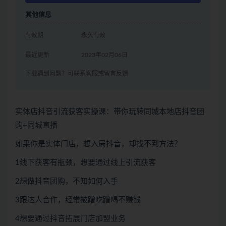
其他信息
有效期
永久有效
最近更新
2023年02月06日
下载遇到问题？可联系客服或留言反馈
实体店抖音引流获客实操课：带你玩转同城本地店抖音团
购+同城直播
如果你是实体门店，想入局抖音，却找不到方法？
1线下获客有瓶颈，想要通过线上引流获客
2想做抖音团购，不知如何入手
3跟达人合作，经常被蹭吃蹭喝不赚钱
4想要通过抖音拓展门店加盟业务