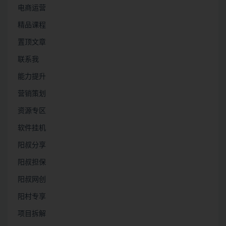
电商运营
精品课程
置顶文章
联系我
能力提升
营销策划
资源专区
软件挂机
阳叔分享
阳叔担保
阳叔网创
阳村专享
项目拆解