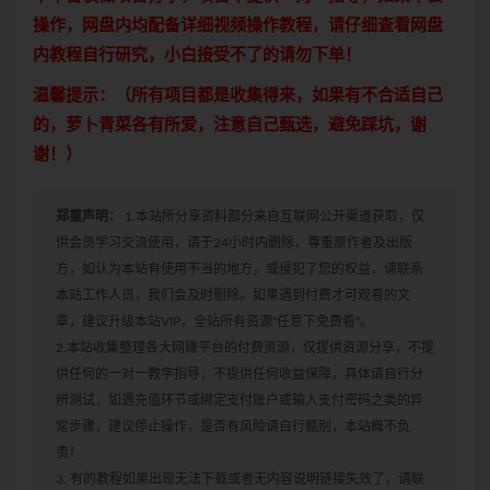
操作，网盘内均配备详细视频操作教程，请仔细查看网盘
内教程自行研究，小白接受不了的请勿下单！
温馨提示：（所有项目都是收集得来，如果有不合适自己
的，萝卜青菜各有所爱，注意自己甄选，避免踩坑，谢
谢！）
郑重声明：
1.本站所分享资料部分来自互联网公开渠道获取，仅
供会员学习交流使用，请于24小时内删除，尊重原作者及出版
方，如认为本站有使用不当的地方，或侵犯了您的权益，请联系
本站工作人员，我们会及时删除。如果遇到付费才可观看的文
章，建议升级本站VIP，全站所有资源“任意下免费看”。
2.本站收集整理各大网赚平台的付费资源，仅提供资源分享，不提
供任何的一对一教学指导，不提供任何收益保障，具体请自行分
辨测试，如遇充值环节或绑定支付账户或输入支付密码之类的异
常步骤，建议停止操作，是否有风险请自行甄别，本站概不负
责！
3. 有的教程如果出现无法下载或者无内容说明链接失效了，请联