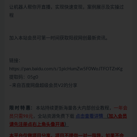
让机器人帮你开直播，实现快速变现，案例展示及实操过
程
加入本站会员可第一时间获取阳叔网创最新资讯。
链接：
https://pan.baidu.com/s/1picHumZw5F0WoJTFOTZnKg
提取码：05g0
–来自百度网盘超级会员V2的分享
限 时 特 惠：
本站持续更新海量各大内部创业教程，
一年会
员只需98元
，全站资源免费下载
点击查看详情
（
加入会员
请先注册点右上角头像开通
）
本平台仅做项目分享，项目不提供一对一指导，如果不会