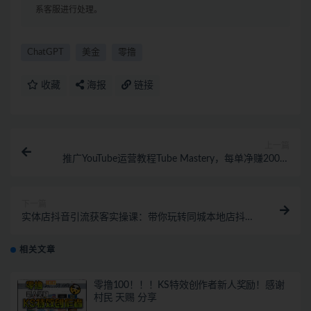
系客服进行处理。
ChatGPT
美金
零撸
收藏
海报
链接
上一篇
推广YouTube运营教程Tube Mastery，每单净赚200美
元
下一篇
实体店抖音引流获客实操课：带你玩转同城本地店抖音
团购+同城直播
相关文章
零撸100！！！KS特效创作者新人奖励！感谢
村民 天赐 分享