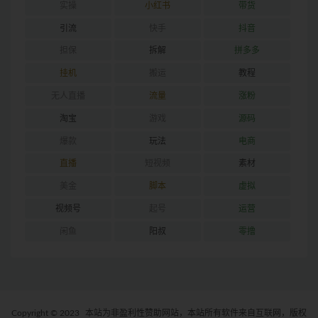
实操
小红书
带货
引流
快手
抖音
担保
拆解
拼多多
挂机
搬运
教程
无人直播
流量
涨粉
淘宝
游戏
源码
爆款
玩法
电商
直播
短视频
素材
美金
脚本
虚拟
视频号
起号
运营
闲鱼
阳叔
零撸
Copyright © 2023
本站为非盈利性赞助网站，本站所有软件来自互联网，版权