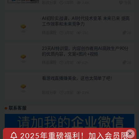
阳叔分享
3年前
2.4K
专属
AI初阶实战课，AI时代技术变革 未来已来 提高
工作效率和未来竞争力
精品课程
3年前
316
28
23天AI特训营，内容创作者用AI高效生产90分
的优质内容，文案+图片+视频
精品课程
3年前
625
28
看游戏直播赚美金，这也太简单了吧！
阳叔分享
2年前
2.9K
联系客服
×
2025年重磅福利！加入会员限