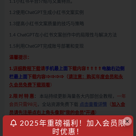
1.1小红书平台介绍与文案特点。
1.2使用ChatGPT生成小红书文案实例
1.3提高小红书文案质量的技巧与策略
1.4 ChatGPT在小红书文案创作中的局限性与解决方法
1.5利用ChatGPT完成账号部署和变现
温馨提示：
1.
详细教程下载
请
手机最上面
下载内容⇑⇑⇑⇑
电脑右边侧
栏最上面
下载内容⇒⇒⇒⇒（
请注意：购买年度会员和永
久会员免费下载观看
）
2.限 时 特 惠
：
本站持续更新海量各大内部创业教程，
一年
会员只需98元
，全站资源免费下载
点击查看详情
（
加入会
员请先注册点右上角头像到“我的会员”开通
）
×
2025年重磅福利！加入会员限
3.本平台仅做项目分享，项目不提供一对一指导，如果不会
时优惠！
操作，网盘内均配备详细视频操作教程，请仔细查看网盘