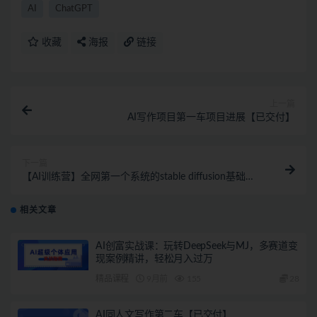
AI
ChatGPT
收藏
海报
链接
上一篇
AI写作项目第一车项目进展【已交付】
下一篇
【AI训练营】全网第一个系统的stable diffusion基础
课，新手入门必看
相关文章
AI创富实战课：玩转DeepSeek与MJ，多赛道变
现案例精讲，轻松月入过万
精品课程
9月前
155
28
AI同人文写作第二车【已交付】