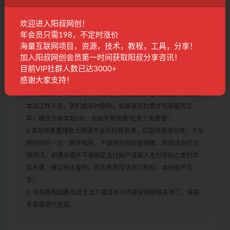
内教程自行研究，小白接受不了的请勿下单！
欢迎进入阳叔网创！
4.所有项目都是收集得来，如果有不合适自己的，萝卜青菜
年会员只需198，不定时涨价
各有所爱，注意自己甄选，避免踩坑，谢谢！
海量互联网项目，资源，技术，教程，工具，分享！
加入阳叔网创会员第一时间获取阳叔分享咨讯！
目前VIP社群人数已达3000+
郑重声明：
1.本站所分享资料部分来自互联网公开渠道获取，仅
感谢大家支持！
供会员学习交流使用，请于24小时内删除，尊重原作者及出版
方，如认为本站有使用不当的地方，或侵犯了您的权益，请联系
本站工作人员，我们会及时删除。如果遇到付费才可观看的文
章，建议升级本站VIP，全站所有资源“任意下免费看”。
2.本站收集整理各大网赚平台的付费资源，仅提供资源分享，不提
供任何的一对一教学指导，不提供任何收益保障，具体请自行分
辨测试，如遇充值环节或绑定支付账户或输入支付密码之类的异
常步骤，建议停止操作，是否有风险请自行甄别，本站概不负
责！
3. 有的教程如果出现无法下载或者无内容说明链接失效了，请联
系客服进行处理。