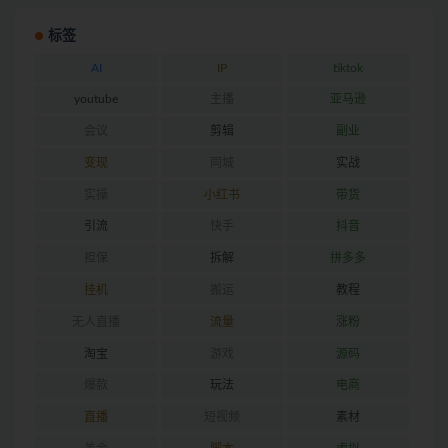
标签
AI
IP
tiktok
youtube
主播
亚马逊
会议
剪辑
副业
变现
同城
实战
实操
小红书
带货
引流
快手
抖音
担保
拆解
拼多多
挂机
搬运
教程
无人直播
流量
涨粉
淘宝
游戏
源码
爆款
玩法
电商
直播
短视频
素材