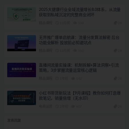
2025大健康行业全域流量增长8.0体系，从流量
获取到私域沉淀的完整商业闭环
精品课程
12月前
134
28
无界推广爆单启航课：流量分发算法解密 后台
功能全解析 投放前必知避坑点
精品课程
12月前
110
28
直播间流量实操课：机制拆解+算法洞察+引流
策略，3步掌握流量运营核心逻辑
精品课程
1年前
142
28
小红书带货新玩法【9月课程】教你如何打造爆
款笔记，销量倍增（无水印）
电商运营
2年前
607
28
发表回复