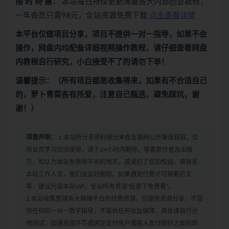
限 时 特 惠：
本站每日持续更新海量各大内部创业教程，
一年会员只需98元，全站资源免费下载
点击查看详情
本平台仅做项目分享，项目不提供一对一指导，如果不会
操作，网盘内均配备详细视频操作教程，请仔细查看网盘
内教程自行研究，小白接受不了的请勿下单！
温馨提示：（所有项目都是收集得来，如果有不合适自己
的，萝卜青菜各有所爱，注意自己甄选，避免踩坑，谢
谢！）
郑重声明：
1.本站所分享资料部分来自互联网公开渠道获取，仅
供会员学习交流使用，请于24小时内删除，尊重原作者及出版
方，如认为本站有使用不当的地方，或侵犯了您的权益，请联系
本站工作人员，我们会及时删除。如果遇到付费才可观看的文
章，建议升级本站VIP，全站所有资源“任意下免费看”。
2.本站收集整理各大网赚平台的付费资源，仅提供资源分享，不提
供任何的一对一教学指导，不提供任何收益保障，具体请自行分
辨测试，如遇充值环节或绑定支付账户或输入支付密码之类的异