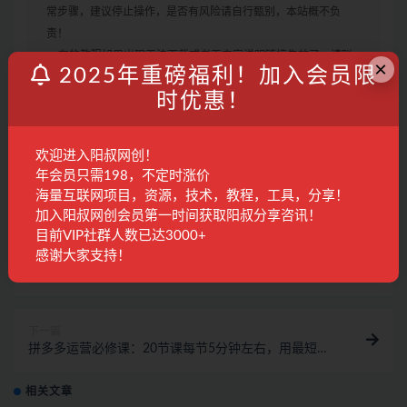
常步骤，建议停止操作，是否有风险请自行甄别，本站概不负
责！
3. 有的教程如果出现无法下载或者无内容说明链接失效了，请联
×
2025年重磅福利！加入会员限
系客服进行处理。
时优惠！
手猜
流量
直通车
魔方
欢迎进入阳叔网创！
年会员只需198，不定时涨价
收藏
海报
链接
海量互联网项目，资源，技术，教程，工具，分享！
加入阳叔网创会员第一时间获取阳叔分享咨讯！
目前VIP社群人数已达3000+
感谢大家支持！
上一篇
餐饮营销管理特训班：选址+营销+留客+营收+管理+发
展！
下一篇
拼多多运营必修课：20节课每节5分钟左右，用最短的
时间学习最有用的知识
相关文章