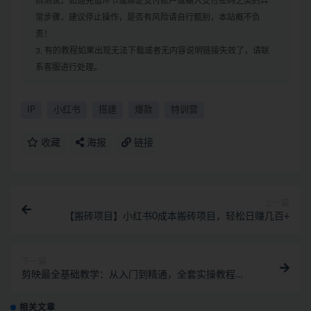
辨测试，如遇充值环节或绑定支付账户或输入支付密码之类的异
常步骤，建议停止操作，是否有风险请自行甄别，本站概不负
责！
3. 有的教程如果出现无法下载或者无内容说明链接失效了，请联
系客服进行处理。
IP
小红书
搭建
爆款
特训营
收藏
海报
链接
上一篇
【搬砖项目】小红书0成本搬砖项目，轻松日赚几百+
下一篇
剪映最全基础教学：从入门到精通，全套实操教程
（115节-无水印）
相关文章