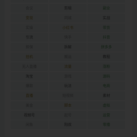
会议
剪辑
副业
变现
同城
实战
实操
小红书
带货
引流
快手
抖音
担保
拆解
拼多多
挂机
搬运
教程
无人直播
流量
涨粉
淘宝
游戏
源码
爆款
玩法
电商
直播
短视频
素材
美金
脚本
虚拟
视频号
起号
运营
闲鱼
阳叔
零撸