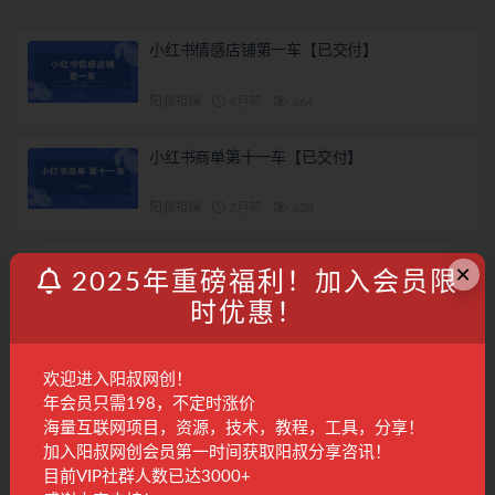
小红书情感店铺第一车【已交付】
阳叔担保
4月前
664
小红书商单第十一车【已交付】
阳叔担保
7月前
628
引爆个人品牌价值：从精准定位到内容变现，
×
2025年重磅福利！加入会员限
财富管理IP全攻略
时优惠！
精品课程
9月前
113
28
小红书带货新玩法【9月课程】教你如何打造爆
欢迎进入阳叔网创！
款笔记，销量倍增（无水印）
年会员只需198，不定时涨价
电商运营
2年前
607
28
海量互联网项目，资源，技术，教程，工具，分享！
加入阳叔网创会员第一时间获取阳叔分享咨讯！
目前VIP社群人数已达3000+
联系客服