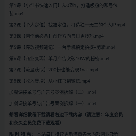
第1课【小红书快速入门】从0到1，打造吸粉的账号包
装.mp4
第2课【个人定位】找准定位，打造独一无二的个人IP.mp4
第3课【创作前必备】创作方向与日更技巧.mp4
第5课【爆款视频笔记】一台手机搞定拍摄+剪辑.mp4
第6课【商业变现】单月广告突破10W的秘密.mp4
第7课【流量获取】200粉也能变现1w+.mp4
第8课【收入暴增】从小红书到微信.mp4
加餐课接单号与广告号案例拆解（二）.mp4
加餐课接单号与广告号案例拆解（一）.mp4
想看
详细教程下载
请看
右边下载内容
（请注意：年度会员
和永久会员免费下载观看）
限 时 特 惠：
本站每日持续更新海量各大内部创业教程，