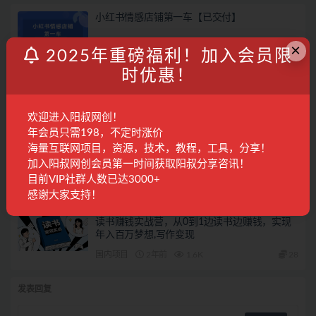
小红书情感店铺第一车【已交付】
×
阳叔担保
5月前
666
2025年重磅福利！加入会员限
时优惠！
小红书商单第十一车【已交付】
欢迎进入阳叔网创！
阳叔担保
7月前
629
年会员只需198，不定时涨价
海量互联网项目，资源，技术，教程，工具，分享！
小红书涨粉变现120天特训营Pro版11.0：从0到
加入阳叔网创会员第一时间获取阳叔分享咨讯！
1掌握平台运营,内容制作和变现
目前VIP社群人数已达3000+
精品课程
10月前
266
28
感谢大家支持！
读书赚钱实战营，从0到1边读书边赚钱，实现
年入百万梦想,写作变现
国内项目
2年前
1.6K
28
发表回复