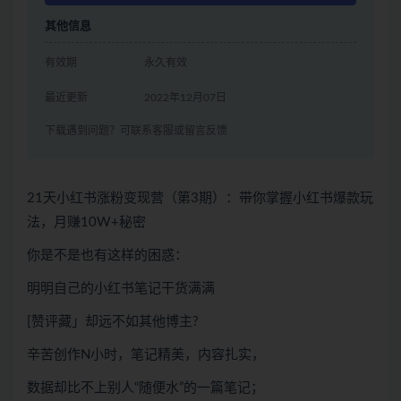
其他信息
有效期
永久有效
最近更新
2022年12月07日
下载遇到问题？可联系客服或留言反馈
21天小红书涨粉变现营（第3期）：带你掌握小红书爆款玩
法，月赚10W+秘密
你是不是也有这样的困惑：
明明自己的小红书笔记干货满满
[赞评藏」却远不如其他博主?
辛苦创作N小时，笔记精美，内容扎实，
数据却比不上别人“随便水”的一篇笔记；