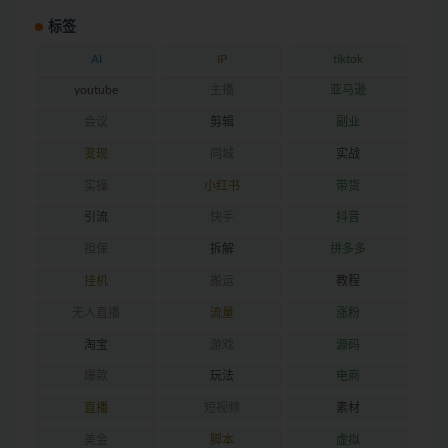
标签
AI
IP
tiktok
youtube
主播
亚马逊
会议
剪辑
副业
变现
同城
实战
实操
小红书
带货
引流
快手
抖音
担保
拆解
拼多多
挂机
搬运
教程
无人直播
流量
涨粉
淘宝
游戏
源码
爆款
玩法
电商
直播
短视频
素材
美金
脚本
虚拟