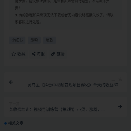
常步骤，建议停止操作，是否有风险请自行甄别，本站概不负
责！
3. 有的教程如果出现无法下载或者无内容说明链接失效了，请联
系客服进行处理。
小红书
涨粉
爆款
收藏
海报
链接
上一篇
黄岛主《抖音中视频变现项目孵化》单天的收益300-
500 操作简单粗暴
下一篇
某收费培训：视频号训练营【第2期】带货，涨粉，直
播，游戏，4大变现新方向
相关文章