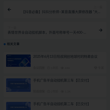
上一篇
【抖音必备】抖抖分析师–某音直播大屏修改器 “大佬”
神器【脚本+教程】
下一篇
表情世界全自动挂机脚本，外面号称单号一天400-
600【挂机脚本+教程】
相关文章
2025年6月13日阳叔网创地球村的特邀会议
会议回放
1年前
444
专属
手机广告半自动挂机第三车【已交付】
阳叔担保
2年前
1.3K
手机广告半自动挂机第二车【已交付】