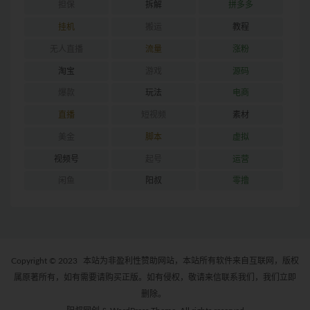
担保
拆解
拼多多
挂机
搬运
教程
无人直播
流量
涨粉
淘宝
游戏
源码
爆款
玩法
电商
直播
短视频
素材
美金
脚本
虚拟
视频号
起号
运营
闲鱼
阳叔
零撸
Copyright © 2023
本站为非盈利性赞助网站，本站所有软件来自互联网，版权
属原著所有，如有需要请购买正版。如有侵权，敬请来信联系我们，我们立即
删除。