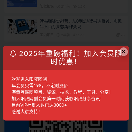
阳叔担保
2年前
1.2K
读书赚钱实战营，从0到1边读书边赚钱，实现
年入百万梦想,写作变现
国内项目
2年前
1.6K
28
×
发表回复
2025年重磅福利！加入会员限
时优惠！
登录...
后才能评论
欢迎进入阳叔网创！
联系客服
年会员只需198，不定时涨价
海量互联网项目，资源，技术，教程，工具，分享！
加入阳叔网创会员第一时间获取阳叔分享咨讯！
目前VIP社群人数已达3000+
感谢大家支持！