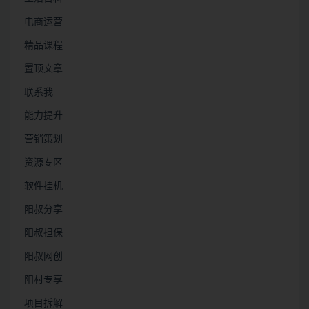
电商运营
精品课程
置顶文章
联系我
能力提升
营销策划
资源专区
软件挂机
阳叔分享
阳叔担保
阳叔网创
阳村专享
项目拆解