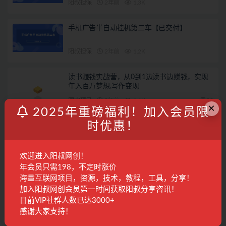
阳叔担保
2年前
1.3K
手机广告半自动挂机第二车【已交付】
阳叔担保
2年前
1.2K
读书赚钱实战营，从0到1边读书边赚钱，实现
年入百万梦想,写作变现
国内项目
2年前
1.6K
28
×
2025年重磅福利！加入会员限
时优惠！
发表回复
登录...
后才能评论
欢迎进入阳叔网创！
年会员只需198，不定时涨价
海量互联网项目，资源，技术，教程，工具，分享！
联系客服
加入阳叔网创会员第一时间获取阳叔分享咨讯！
目前VIP社群人数已达3000+
感谢大家支持！