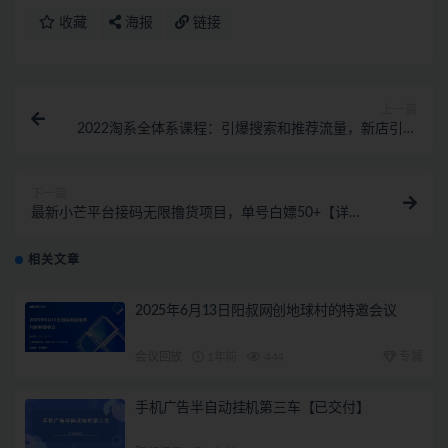
收藏
海报
链接
上一篇
2022淘系全体系课程：引爆搜索和推荐流量，新店引爆
流量
下一篇
最新小芒平台接码无限撸货项目，单号白嫖50+【详细
玩法教程】
相关文章
2025年6月13日阳叔网创地球村的特邀会议
会议回放
1年前
444
专属
手机广告半自动挂机第三车【已交付】