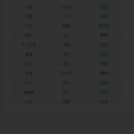
实操
小红书
带货
引流
快手
抖音
担保
拆解
拼多多
挂机
搬运
教程
无人直播
流量
涨粉
淘宝
游戏
源码
爆款
玩法
电商
直播
短视频
素材
美金
脚本
虚拟
视频号
起号
运营
闲鱼
阳叔
零撸