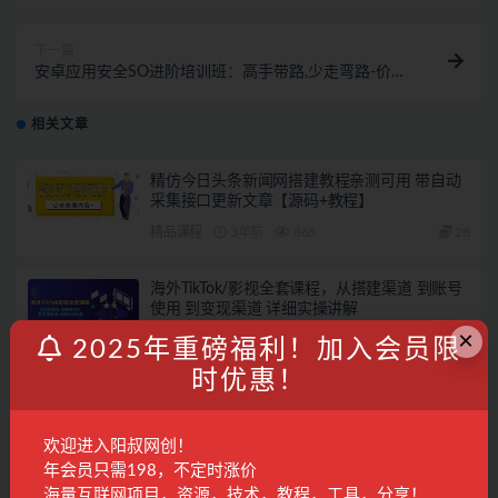
下一篇
安卓应用安全SO进阶培训班：高手带路,少走弯路-价值
999元
相关文章
精仿今日头条新闻网搭建教程亲测可用 带自动
采集接口更新文章【源码+教程】
精品课程
3年前
865
28
海外TikTok/影视全套课程，从搭建渠道 到账号
使用 到变现渠道 详细实操讲解
×
tiktok专区
3年前
1.7K
28
2025年重磅福利！加入会员限
时优惠！
外面收费998最新版微信壁纸小程序搭建教程，
支持批量操作【带源码+教程】
欢迎进入阳叔网创！
软件挂机
3年前
1.1K
28
年会员只需198，不定时涨价
海量互联网项目，资源，技术，教程，工具，分享！