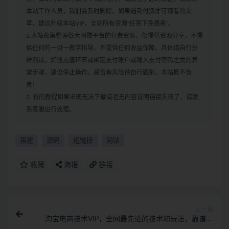
本站工作人员，我们会及时删除。如果遇到付费才可观看的文
章，建议升级本站VIP，全站所有资源“任意下免费看”。
2.本站收集整理各大网赚平台的付费资源，仅提供资源分享，不提
供任何的一对一教学指导，不提供任何收益保障，具体请自行分
辨测试，如遇充值环节或绑定支付账户或输入支付密码之类的异
常步骤，建议停止操作，是否有风险请自行甄别，本站概不负
责！
3. 有的教程如果出现无法下载或者无内容说明链接失效了，请联
系客服进行处理。
搭建
源码
短链接
网站
收藏
海报
链接
上一篇
淘宝电商技术VIP，全网最先进的技术和玩法，靠谱技
术包教包会（更新115）