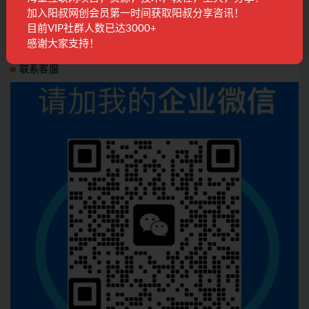
对外收费699抖音傻瓜式一键搬运，起号专用5
加入阳叔网创会员第一时间获取阳叔分享咨讯！
分钟一个视频《软件+详细教程》
目前VIP社群人数已达3000+
精品课程
3年前
3.7K
28
感谢大家支持！
联系客服