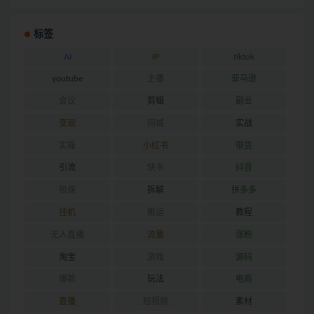
标签
AI
IP
tiktok
youtube
主播
亚马逊
会议
剪辑
副业
变现
同城
实战
实操
小红书
带货
引流
快手
抖音
担保
拆解
拼多多
挂机
搬运
教程
无人直播
流量
涨粉
淘宝
游戏
源码
爆款
玩法
电商
直播
短视频
素材