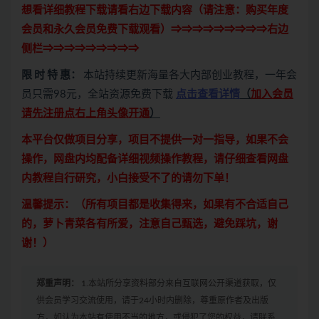
想看详细教程下载请看右边下载内容（请注意：
购买
年度
会员和永久会员免费下载观看）⇒⇒⇒⇒⇒⇒⇒⇒⇒右边
侧栏⇒⇒⇒⇒⇒⇒⇒⇒⇒
限 时 特 惠：
本站持续更新海量各大内部创业教程，一年会
员只需98元，全站资源免费下载
点击查看详情
（
加入会员
请先注册点右上角头像开通
）
本平台仅做项目分享，项目不提供一对一指导，如果不会
操作，网盘内均配备详细视频操作教程，请仔细查看网盘
内教程自行研究，小白接受不了的请勿下单！
温馨提示：（所有项目都是收集得来，如果有不合适自己
的，萝卜青菜各有所爱，注意自己甄选，避免踩坑，谢
谢！）
郑重声明：
1.本站所分享资料部分来自互联网公开渠道获取，仅
供会员学习交流使用，请于24小时内删除，尊重原作者及出版
方，如认为本站有使用不当的地方，或侵犯了您的权益，请联系