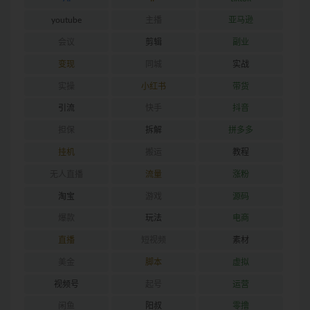
youtube
主播
亚马逊
会议
剪辑
副业
变现
同城
实战
实操
小红书
带货
引流
快手
抖音
担保
拆解
拼多多
挂机
搬运
教程
无人直播
流量
涨粉
淘宝
游戏
源码
爆款
玩法
电商
直播
短视频
素材
美金
脚本
虚拟
视频号
起号
运营
闲鱼
阳叔
零撸