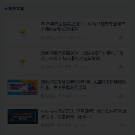
户【搭建教程+源码】
相关文章
2025电商主播实战培训：从0到1培养专业电商
主播的完整知识体系
精品课程
12月前
143
28
淘宝电商运营课16.0，自然搜索与付费推广攻
略，2025年标品非标品运营策略
精品课程
1年前
164
28
淘系运营攻略(更新25年3月) 从店铺搭建到爆款
打造，快速掌握淘系运营
精品课程
1年前
136
28
小红书带货新玩法【9月课程】教你如何打造爆
款笔记，销量倍增（无水印）
电商运营
2年前
606
28