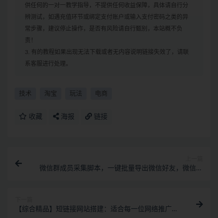
供任何的一对一教学指导，不提供任何收益保障，具体请自行分
辨测试，如遇充值环节或绑定支付账户或输入支付密码之类的异
常步骤，建议停止操作，是否有风险请自行甄别，本站概不负
责！
3. 有的教程如果出现无法下载或者无内容说明链接失效了，请联
系客服进行处理。
技术
淘宝
玩法
电商
收藏
海报
链接
上一篇
微信群成员采集脚本，一键批量导出微信好友，微信群
成员（非好友）的微信号
下一篇
【综合精品】短链接网站搭建：适合每一位网络推广用