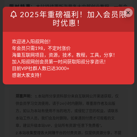
限 时 特 惠：
本站持续更新海量各大内部创业教程，一年会
×
2025年重磅福利！加入会员限
员只需98元，全站资源免费下载
点击查看详情
（
加入会员
时优惠！
请先注册点右上角头像开通
）
本平台仅做项目分享，项目不提供一对一指导，如果不会
欢迎进入阳叔网创！
操作，网盘内均配备详细视频操作教程，请仔细查看网盘
年会员只需198，不定时涨价
内教程自行研究，小白接受不了的请勿下单！
海量互联网项目，资源，技术，教程，工具，分享！
加入阳叔网创会员第一时间获取阳叔分享咨讯！
温馨提示：（所有项目都是收集得来，如果有不合适自己
目前VIP社群人数已达3000+
的，萝卜青菜各有所爱，注意自己甄选，避免踩坑，谢
感谢大家支持！
谢！）
郑重声明：
1.本站所分享资料部分来自互联网公开渠道获取，仅
供会员学习交流使用，请于24小时内删除，尊重原作者及出版
方，如认为本站有使用不当的地方，或侵犯了您的权益，请联系
本站工作人员，我们会及时删除。如果遇到付费才可观看的文
章，建议升级本站VIP，全站所有资源“任意下免费看”。
2.本站收集整理各大网赚平台的付费资源，仅提供资源分享，不提