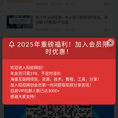
精品课程
2年前
300
28
新个体 ip变现课，年入百万新媒体IP变现，路
径篇+流量篇+产品篇
精品课程
2年前
204
28
×
对外收费699抖音傻瓜式一键搬运，起号专用5
2025年重磅福利！加入会员限
分钟一个视频《软件+详细教程》
时优惠！
精品课程
3年前
3.7K
28
欢迎进入阳叔网创！
联系客服
年会员只需198，不定时涨价
海量互联网项目，资源，技术，教程，工具，分享！
加入阳叔网创会员第一时间获取阳叔分享咨讯！
目前VIP社群人数已达3000+
感谢大家支持！