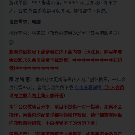
游戏单窗口单IP 搭建流程，SOCK5 从此访问外网 不求
人，谷歌 外国游戏都可以访问。懂得都懂不多说。
设备需求：电脑
操作需求：服务器（教程内使用的是阿里云香港服务器）
想看详细教程下载请看右边下载内容（请注意：
购买
年度
会员和永久会员免费下载观看）⇒⇒⇒⇒⇒⇒⇒⇒⇒右边
侧栏⇒⇒⇒⇒⇒⇒⇒⇒⇒
限 时 特 惠：
本站持续更新海量各大内部创业教程，一年会
员只需98元，全站资源免费下载
点击查看详情
（
加入会员
请先注册点右上角头像开通
）
本平台仅做项目分享，项目不提供一对一指导，如果不会
操作，网盘内均配备详细视频操作教程，请仔细查看网盘
内教程自行研究，小白接受不了的请勿下单！
温馨提示：（所有项目都是收集得来，如果有不合适自己