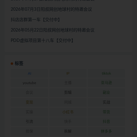
2026年07月3日阳叔网创地球村的特邀会议
抖店店群第一车【交付中】
2026年05月22日阳叔网创地球村的特邀会议
PDD虚拟项目第十八车【交付中】
标签
AI
IP
tiktok
youtube
主播
亚马逊
会议
剪辑
副业
变现
同城
实战
实操
小红书
带货
引流
快手
抖音
担保
拆解
拼多多