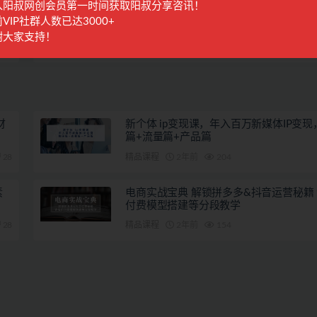
入阳叔网创会员第一时间获取阳叔分享咨讯！
VIP社群人数已达3000+
篇
下一篇
谢大家支持！
】
2024拼多多运营全攻略：开店、流量、营销、推广与商品发布
巧（无水印）
财
新个体 ip变现课，年入百万新媒体IP变现
篇+流量篇+产品篇
28
精品课程
2年前
204
素
电商实战宝典 解锁拼多多&抖音运营秘籍
付费模型搭建等分段教学
28
精品课程
2年前
154