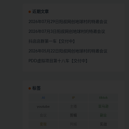
近期文章
2026年07月29日阳叔网创地球村的特邀会议
2026年07月3日阳叔网创地球村的特邀会议
抖店店群第一车【交付中】
2026年05月22日阳叔网创地球村的特邀会议
PDD虚拟项目第十八车【交付中】
标签
AI
IP
tiktok
youtube
主播
亚马逊
会议
剪辑
副业
变现
同城
实战