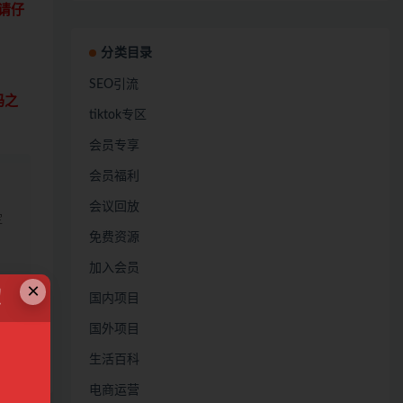
请仔
分类目录
SEO引流
码之
tiktok专区
会员专享
会员福利
会议回放
定
免费资源
加入会员
×
！
国内项目
国外项目
生活百科
链接
电商运营