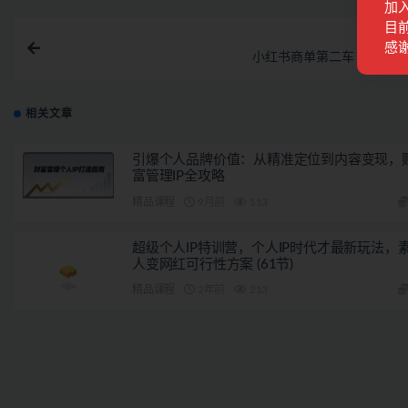
加
目前
上一
感
小红书商单第二车【已交付
相关文章
引爆个人品牌价值：从精准定位到内容变现，
富管理IP全攻略
精品课程
9月前
113
超级个人IP特训营，个人IP时代才最新玩法，
人变网红可行性方案 (61节)
精品课程
2年前
213