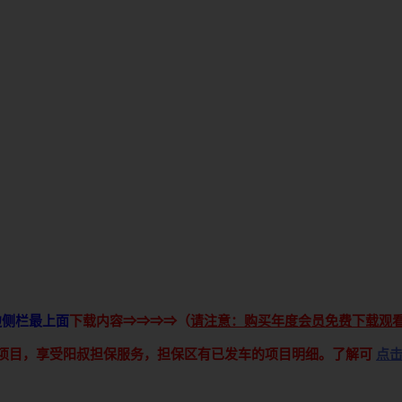
边侧栏最上面
下载内容⇒⇒⇒⇒（
请注意：购买年度会员免费下载观
接项目，享受阳叔担保服务，担保区有已发车的项目明细。了解可
点