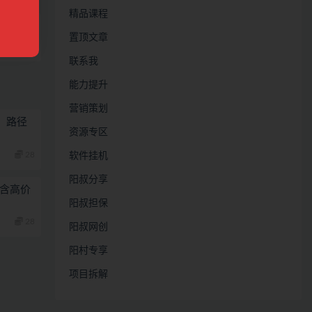
精品课程
置顶文章
技
联系我
能力提升
营销策划
，路径
资源专区
28
软件挂机
阳叔分享
 含高价
阳叔担保
28
阳叔网创
阳村专享
项目拆解