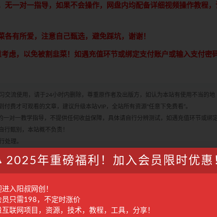
享，无一对一指导，如果不会操作，网盘内均配备详细视频操作教程，
青菜各有所爱，注意自己甄选，避免踩坑，谢谢！
慎重考虑，以免被割韭菜！如遇充值环节或绑定支付账户或输入支付密
学习交流使用，请于24小时内删除，尊重原作者及出版方，如认为本站有使用不当的地
付费才可观看的文章，建议升级本站VIP，全站所有资源“任意下免费看”。
何的一对一教学指导，不提供任何收益保障，具体请自行分辨测试，如遇充值环节或绑
自行甄别，本站概不负责！
进行处理。
2025年重磅福利！加入会员限时优惠
迎进入阳叔网创！
收藏
海报
会员只需198，不定时涨价
量互联网项目，资源，技术，教程，工具，分享！