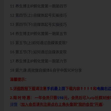
11 养生博主IP孵化营第一期第四节
12 第四节(上):自媒体起号实操技巧
13 第四节(下):自媒体起号实操技巧
14 养生博主IP孵化营第一期第五节
15 第五节(上)如何通过自媒体变现?
16 第五节(下):如何通过自媒体变现
17 养生博主IP孵化营第一期第六节
18 第六课:高效做自媒体&自学中医SOP分享
温馨提示：
1.
详细教程下载
请注意
手机最上面
下载内容⇑⇑⇑⇑和
电脑右
2.限 时 特 惠：
一年会员只需
198
元，会员后可入vip社群对
详情
（
加入会员请先注册点右上角头像到“我的会员”开通
）