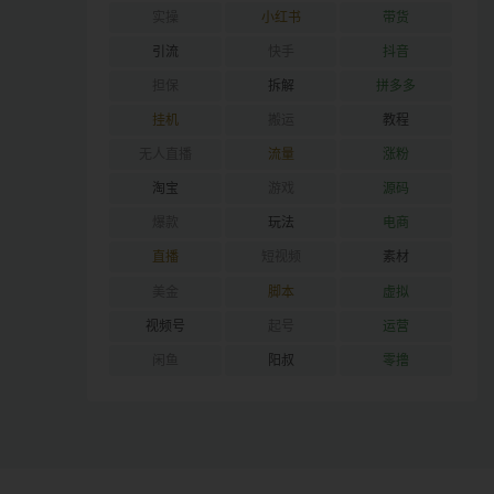
实操
小红书
带货
引流
快手
抖音
担保
拆解
拼多多
挂机
搬运
教程
无人直播
流量
涨粉
淘宝
游戏
源码
爆款
玩法
电商
直播
短视频
素材
美金
脚本
虚拟
视频号
起号
运营
闲鱼
阳叔
零撸