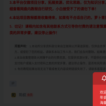
3.本平台仅做项目分享，拓展资源，优化思路，仅为知识分
细查看网盘内教程自行研究，小白接受不了的请勿下单！
4.本站项目教程都是收集得来，如果有不合适自己的，萝卜
5. 切记！课程内如含有其他联系方式引导你付费的请注意
类的异常步骤，建议停止操作！
郑重声明：
1.本站所分享资料部分来自互联网公开渠道获取，仅供会员
方，或侵犯了您的权益，请联系本站工作人员，我们会及时删除。如果遇到
2.本站收集整理各大网赚平台的付费资源，仅提供资源分享，不提供任
支付账户或输入支付密码之类的异常步骤，建议停止操作，是否有风险请
3. 有的教程如果出现无法下载或者无内容说明链接失效了，请联系客服
IP
欢
阳叔
会员
年
海