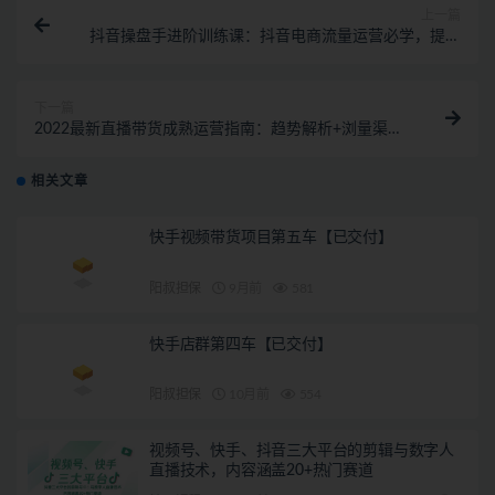
上一篇
抖音操盘手进阶训练课：抖音电商流量运营必学，提升
流量+转化！
下一篇
2022最新直播带货成熟运营指南：趋势解析+浏量渠道
+千川投放+私域商城
相关文章
快手视频带货项目第五车【已交付】
阳叔担保
9月前
581
快手店群第四车【已交付】
阳叔担保
10月前
554
视频号、快手、抖音三大平台的剪辑与数字人
直播技术，内容涵盖20+热门赛道