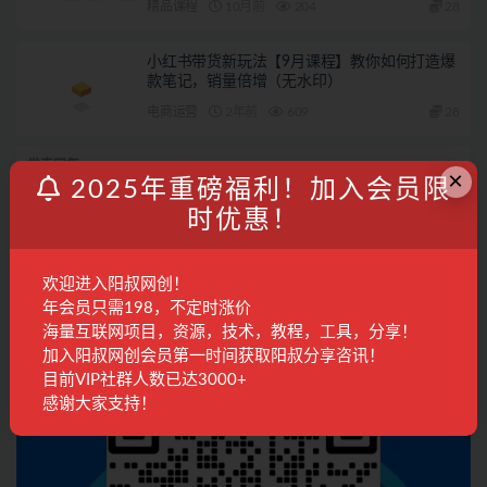
精品课程
10月前
204
28
小红书带货新玩法【9月课程】教你如何打造爆
款笔记，销量倍增（无水印）
电商运营
2年前
609
28
发表回复
×
2025年重磅福利！加入会员限
时优惠！
登录...
后才能评论
欢迎进入阳叔网创！
联系客服
年会员只需198，不定时涨价
海量互联网项目，资源，技术，教程，工具，分享！
加入阳叔网创会员第一时间获取阳叔分享咨讯！
目前VIP社群人数已达3000+
感谢大家支持！