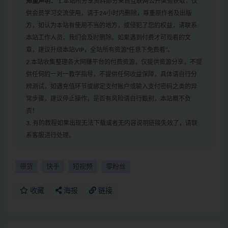
郑重声明：
1.本站所分享资料部分来自互联网公开渠道获取，仅
供会员学习交流使用，请于24小时内删除，尊重原作者及出版
方，如认为本站有使用不当的地方，或侵犯了您的权益，请联系
本站工作人员，我们会及时删除。如果遇到付费才可观看的文
章，建议升级本站VIP，全站所有资源“任意下免费看”。
2.本站收集整理各大网赚平台的付费资源，仅提供资源分享，不提
供任何的一对一教学指导，不提供任何收益保障，具体请自行分
辨测试，如遇充值环节或绑定支付账户或输入支付密码之类的异
常步骤，建议停止操作，是否有风险请自行甄别，本站概不负
责！
3. 有的教程如果出现无法下载或者无内容说明链接失效了，请联
系客服进行处理。
带货
快手
短视频
零粉丝
收藏
海报
链接