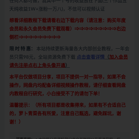
任何人都可做，我其中一个号的收益放在下面(三个作品五
天纯收益1W+涨粉一万八)，不信可以视频认证
想看详细教程下载请看右边下载内容（请注意：
购买
年度
会员和永久会员免费下载观看）⇒⇒⇒⇒⇒⇒⇒⇒⇒右边
侧栏⇒⇒⇒⇒⇒⇒⇒⇒⇒
限 时 特 惠：
本站持续更新海量各大内部创业教程，一年会
员只需98元，全站资源免费下载
点击查看详情
（
加入会员
请先注册点右上角头像开通
）
本平台仅做项目分享，项目不提供一对一指导，如果不会
操作，网盘内均配备详细视频操作教程，请仔细查看网盘
内教程自行研究，小白接受不了的请勿下单！
温馨提示：（所有项目都是收集得来，如果有不合适自己
的，萝卜青菜各有所爱，注意自己甄选，避免踩坑，谢
谢！）