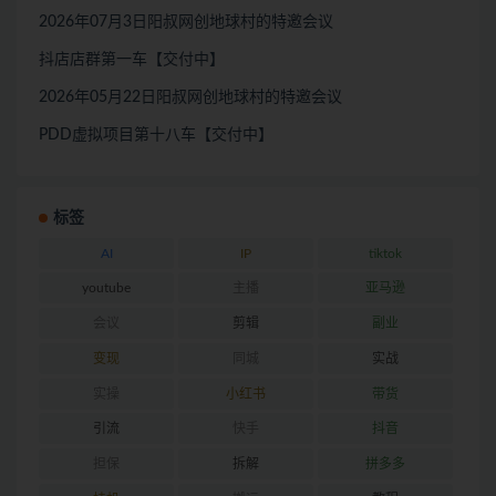
2026年07月3日阳叔网创地球村的特邀会议
抖店店群第一车【交付中】
2026年05月22日阳叔网创地球村的特邀会议
PDD虚拟项目第十八车【交付中】
标签
AI
IP
tiktok
youtube
主播
亚马逊
会议
剪辑
副业
变现
同城
实战
实操
小红书
带货
引流
快手
抖音
担保
拆解
拼多多