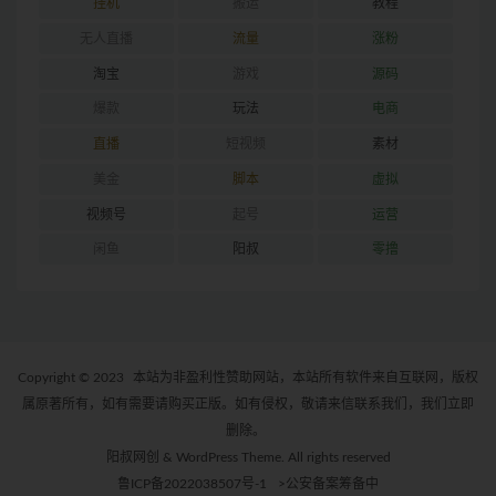
挂机
搬运
教程
无人直播
流量
涨粉
淘宝
游戏
源码
爆款
玩法
电商
直播
短视频
素材
美金
脚本
虚拟
视频号
起号
运营
闲鱼
阳叔
零撸
Copyright © 2023
本站为非盈利性赞助网站，本站所有软件来自互联网，版权
属原著所有，如有需要请购买正版。如有侵权，敬请来信联系我们，我们立即
删除。
阳叔网创 & WordPress Theme. All rights reserved
鲁ICP备2022038507号-1
>公安备案筹备中