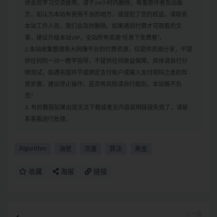
供会员学习交流使用，请于24小时内删除，尊重原作者及出版
方，如认为本站有使用不当的地方，或侵犯了您的权益，请联系
本站工作人员，我们会及时删除。如果遇到付费才可观看的文
章，建议升级本站VIP，全站所有资源“任意下免费看”。
2.本站收集整理各大网赚平台的付费资源，仅提供资源分享，不提
供任何的一对一教学指导，不提供任何收益保障，具体请自行分
辨测试，如遇充值环节或绑定支付账户或输入支付密码之类的异
常步骤，建议停止操作，是否有风险请自行甄别，本站概不负
责！
3. 有的教程如果出现无法下载或者无内容说明链接失效了，请联
系客服进行处理。
Algorithm
油管
流量
算法
美金
收藏
海报
链接
上一篇