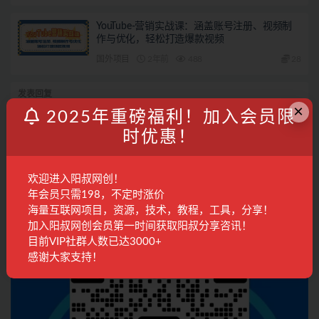
YouTube-营销实战课：涵盖账号注册、视频制
作与优化，轻松打造爆款视频
国外项目
2年前
488
28
发表回复
×
2025年重磅福利！加入会员限
登录...
后才能评论
时优惠！
联系客服
欢迎进入阳叔网创！
年会员只需198，不定时涨价
海量互联网项目，资源，技术，教程，工具，分享！
加入阳叔网创会员第一时间获取阳叔分享咨讯！
目前VIP社群人数已达3000+
感谢大家支持！