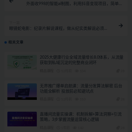
外面收998的智能ai制图，利用抖音变现项目，简单操
作日赚300+【教程+软件】
下一篇
眼镜蛇电影：纪录片解说课程，做从纪实类解说必须知
道的事-价值499元
相关文章
2025大健康行业全域流量增长8.0体系，从流量
获取到私域沉淀的完整商业闭环
精品课程
12月前
134
28
无界推广爆单启航课：流量分发算法解密 后台
功能全解析 投放前必知避坑点
精品课程
12月前
110
28
直播间流量实操课：机制拆解+算法洞察+引流
策略，3步掌握流量运营核心逻辑
精品课程
1年前
142
28