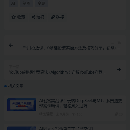
AI
制图
变现
收藏
海报
链接
上一篇
千川投放课：0基础投流实操方法及技巧分享，初级+高
级必修课
下一篇
YouTube视频推荐算法 (Algorithm ) 详解YouTube推荐机
制，帮你获得更多流量
相关文章
AI创富实战课：玩转DeepSeek与MJ，多赛道变
现案例精讲，轻松月入过万
精品课程
9月前
155
28
AI同人文写作第二车【已交付】