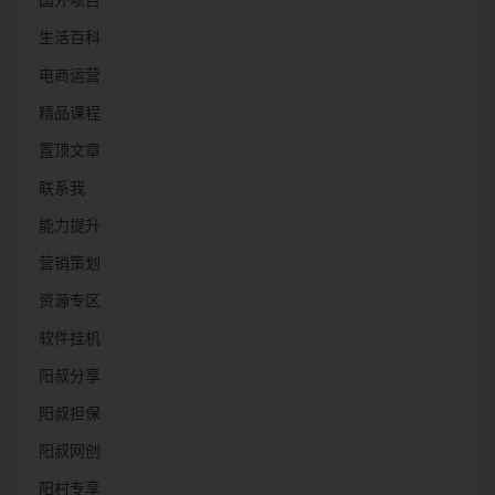
国外项目
生活百科
电商运营
精品课程
置顶文章
联系我
能力提升
营销策划
资源专区
软件挂机
阳叔分享
阳叔担保
阳叔网创
阳村专享