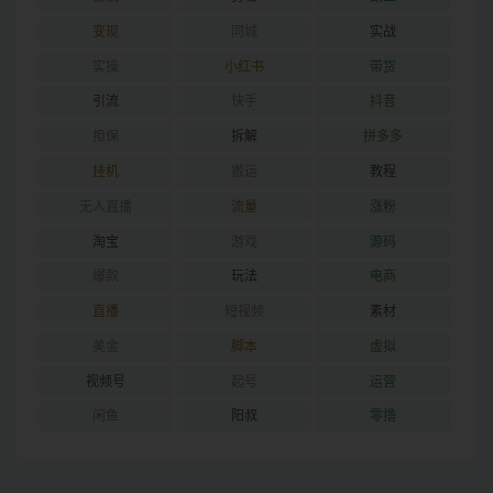
变现
同城
实战
实操
小红书
带货
引流
快手
抖音
担保
拆解
拼多多
挂机
搬运
教程
无人直播
流量
涨粉
淘宝
游戏
源码
爆款
玩法
电商
直播
短视频
素材
美金
脚本
虚拟
视频号
起号
运营
闲鱼
阳叔
零撸