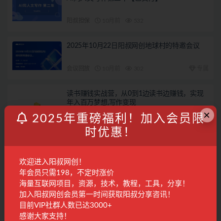
阳叔担保
10月前
532
2025年10月22日阳叔网创地球村的特邀会议
会议回放
10月前
302
专属
读书赚钱实战营，从0到1边读书边赚钱，实现
年入百万梦想,写作变现
×
2025年重磅福利！加入会员限
国内项目
2年前
1.6K
28
时优惠！
发表回复
欢迎进入阳叔网创！
登录...
后才能评论
年会员只需198，不定时涨价
海量互联网项目，资源，技术，教程，工具，分享！
加入阳叔网创会员第一时间获取阳叔分享咨讯！
联系客服
目前VIP社群人数已达3000+
感谢大家支持！