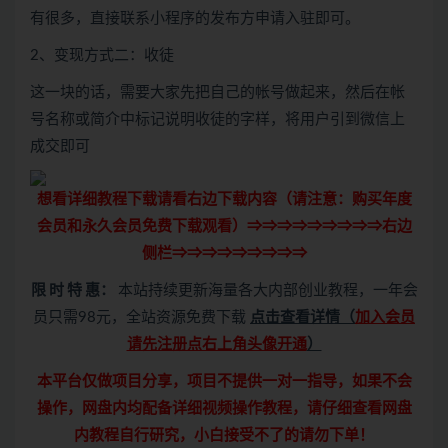
有很多，直接联系小程序的发布方申请入驻即可。
2、变现方式二：收徒
这一块的话，需要大家先把自己的帐号做起来，然后在帐
号名称或简介中标记说明收徒的字样，将用户引到微信上
成交即可
想看详细教程下载请看右边下载内容（请注意：
购买
年度
会员和永久会员免费下载观看）⇒⇒⇒⇒⇒⇒⇒⇒⇒右边
侧栏⇒⇒⇒⇒⇒⇒⇒⇒⇒
限 时 特 惠：
本站持续更新海量各大内部创业教程，一年会
员只需98元，全站资源免费下载
点击查看详情
（
加入会员
请先注册点右上角头像开通
）
本平台仅做项目分享，项目不提供一对一指导，如果不会
操作，网盘内均配备详细视频操作教程，请仔细查看网盘
内教程自行研究，小白接受不了的请勿下单！