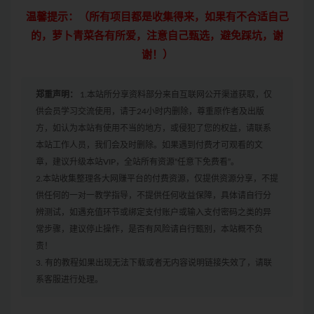
温馨提示：（所有项目都是收集得来，如果有不合适自己
的，萝卜青菜各有所爱，注意自己甄选，避免踩坑，谢
谢！）
郑重声明：
1.本站所分享资料部分来自互联网公开渠道获取，仅
供会员学习交流使用，请于24小时内删除，尊重原作者及出版
方，如认为本站有使用不当的地方，或侵犯了您的权益，请联系
本站工作人员，我们会及时删除。如果遇到付费才可观看的文
章，建议升级本站VIP，全站所有资源“任意下免费看”。
2.本站收集整理各大网赚平台的付费资源，仅提供资源分享，不提
供任何的一对一教学指导，不提供任何收益保障，具体请自行分
辨测试，如遇充值环节或绑定支付账户或输入支付密码之类的异
常步骤，建议停止操作，是否有风险请自行甄别，本站概不负
责！
3. 有的教程如果出现无法下载或者无内容说明链接失效了，请联
系客服进行处理。