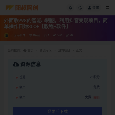
登录
外面收998的智能ai制图，利用抖音变现项目，简
单操作日赚300+【教程+软件】
国内项目
4年前
1
590
28
当前位置：
首页
资源专区
国内项目
正文
资源信息
普通
28积分
会员
免费
会员
免费
推荐
登录后下载