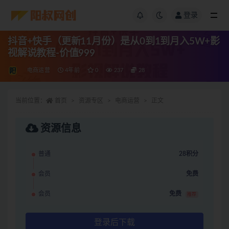
登录
抖音+快手（更新11月份）是从0到1到月入5W+影
视解说教程-价值999
电商运营
4年前
0
237
28
当前位置：
首页
资源专区
电商运营
正文
资源信息
普通
28积分
会员
免费
会员
免费
推荐
登录后下载