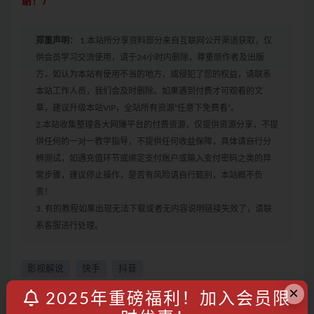
谢！）
郑重声明：
1.本站所分享资料部分来自互联网公开渠道获取，仅
供会员学习交流使用，请于24小时内删除，尊重原作者及出版
方，如认为本站有使用不当的地方，或侵犯了您的权益，请联系
本站工作人员，我们会及时删除。如果遇到付费才可观看的文
章，建议升级本站VIP，全站所有资源“任意下免费看”。
2.本站收集整理各大网赚平台的付费资源，仅提供资源分享，不提
供任何的一对一教学指导，不提供任何收益保障，具体请自行分
辨测试，如遇充值环节或绑定支付账户或输入支付密码之类的异
常步骤，建议停止操作，是否有风险请自行甄别，本站概不负
责！
3. 有的教程如果出现无法下载或者无内容说明链接失效了，请联
系客服进行处理。
影视解说
快手
抖音
×
2025年重磅福利！加入会员限
收藏
海报
链接