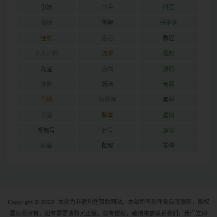
引流
快手
抖音
担保
拆解
拼多多
挂机
搬运
教程
无人直播
流量
涨粉
淘宝
游戏
源码
爆款
玩法
电商
直播
短视频
素材
美金
脚本
虚拟
视频号
起号
运营
闲鱼
阳叔
零撸
Copyright © 2023
本站为非盈利性赞助网站，本站所有软件来自互联网，版权
属原著所有，如有需要请购买正版。如有侵权，敬请来信联系我们，我们立即