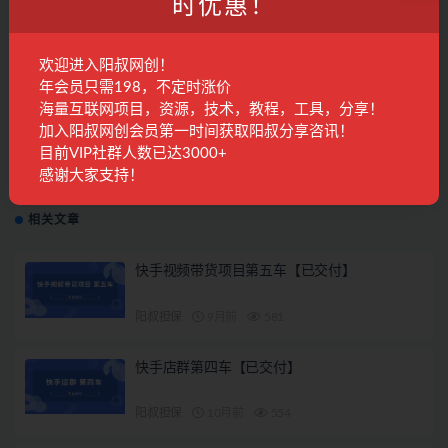
时优惠！
欢迎进入阳叔网创！
上一篇
年会员只需198，不定时涨价
利用谷歌新闻只需复制粘贴赚$2000美元，超级详细保
姆级教程！
海量互联网项目，资源，技术，教程，工具，分享！
加入阳叔网创会员第一时间获取阳叔分享咨讯！
目前VIP社群人数已达3000+
下一篇
制作解说类动画视频（Animated Explainer）日赚500美
感谢大家支持！
元以上 – 0基础可操作
相关文章
快手视频带货项目第五车【已交付】
阳叔担保
9月前
581
快手店群第四车【已交付】
阳叔担保
10月前
554