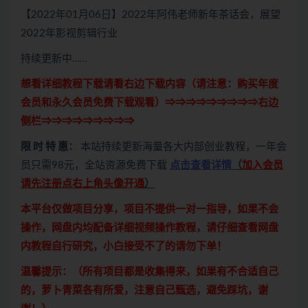
【2022年01月06日】2022年阿伟老师新年茶话会，展望
2022年影视剪辑行业
持续更新中……
想看详细教程下载请看右边下载内容（请注意：
购买
年度
会员和永久会员免费下载观看）⇒⇒⇒⇒⇒⇒⇒⇒⇒右边
侧栏⇒⇒⇒⇒⇒⇒⇒⇒⇒
限 时 特 惠：
本站持续更新海量各大内部创业教程，一年会
员只需98元，全站资源免费下载
点击查看详情
（
加入会员
请先注册点右上角头像开通
）
本平台仅做项目分享，项目不提供一对一指导，如果不会
操作，网盘内均配备详细视频操作教程，请仔细查看网盘
内教程自行研究，小白接受不了的请勿下单！
温馨提示：（所有项目都是收集得来，如果有不合适自己
的，萝卜青菜各有所爱，注意自己甄选，避免踩坑，谢