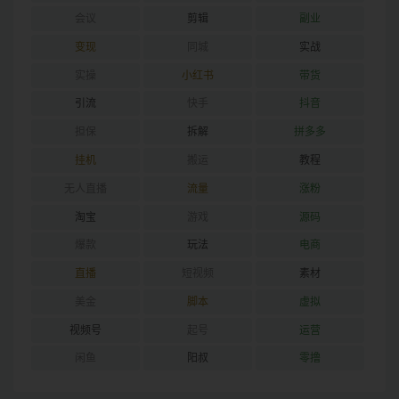
会议
剪辑
副业
变现
同城
实战
实操
小红书
带货
引流
快手
抖音
担保
拆解
拼多多
挂机
搬运
教程
无人直播
流量
涨粉
淘宝
游戏
源码
爆款
玩法
电商
直播
短视频
素材
美金
脚本
虚拟
视频号
起号
运营
闲鱼
阳叔
零撸