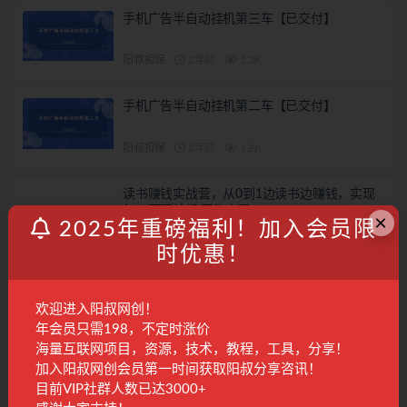
手机广告半自动挂机第三车【已交付】
阳叔担保
2年前
1.3K
手机广告半自动挂机第二车【已交付】
阳叔担保
2年前
1.2K
读书赚钱实战营，从0到1边读书边赚钱，实现
年入百万梦想,写作变现
×
2025年重磅福利！加入会员限
国内项目
2年前
1.6K
28
时优惠！
发表回复
欢迎进入阳叔网创！
登录...
后才能评论
年会员只需198，不定时涨价
海量互联网项目，资源，技术，教程，工具，分享！
加入阳叔网创会员第一时间获取阳叔分享咨讯！
联系客服
目前VIP社群人数已达3000+