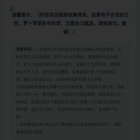
温馨提示：（所有项目都是收集得来，如果有不合适自己
的，萝卜青菜各有所爱，注意自己甄选，避免踩坑，谢
谢！）
郑重声明：
1.本站所分享资料部分来自互联网公开渠道获取，仅
供会员学习交流使用，请于24小时内删除，尊重原作者及出版
方，如认为本站有使用不当的地方，或侵犯了您的权益，请联系
本站工作人员，我们会及时删除。如果遇到付费才可观看的文
章，建议升级本站VIP，全站所有资源“任意下免费看”。
2.本站收集整理各大网赚平台的付费资源，仅提供资源分享，不提
供任何的一对一教学指导，不提供任何收益保障，具体请自行分
辨测试，如遇充值环节或绑定支付账户或输入支付密码之类的异
常步骤，建议停止操作，是否有风险请自行甄别，本站概不负
责！
3. 有的教程如果出现无法下载或者无内容说明链接失效了，请联
系客服进行处理。