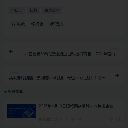
全自动
挂机
百度答题
收藏
海报
链接
上一篇
外面收费688的漂流瓶全自动挂机项目，号称单窗口稳
定每天收益100+
下一篇
某收费培训课：黑帽客seo培训，专注seo实战技术教学
相关文章
2025年6月13日阳叔网创地球村的特邀会议
会议回放
1年前
444
专属