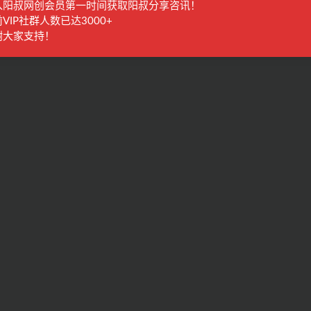
入阳叔网创会员第一时间获取阳叔分享咨讯！
VIP社群人数已达3000+
谢大家支持！