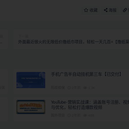
收藏
海报
篇
下一篇
基
外面最近很火的无限低价撸纸巾项目，轻松一天几百+【撸纸
广
道+详细教程】
手机广告半自动挂机第三车【已交付】
专属
阳叔担保
2年前
1.3K
YouTube-营销实战课：涵盖账号注册、
与优化，轻松打造爆款视频
国外项目
2年前
488