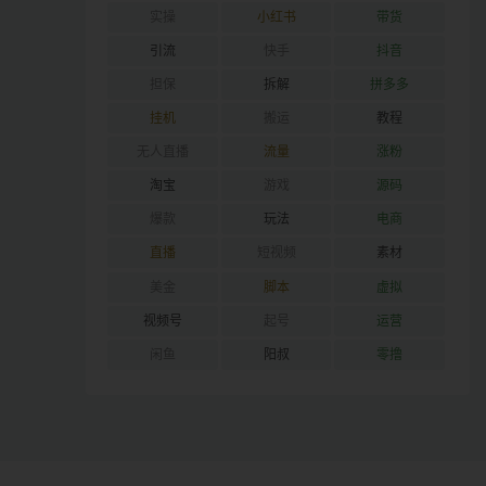
实操
小红书
带货
引流
快手
抖音
担保
拆解
拼多多
挂机
搬运
教程
无人直播
流量
涨粉
淘宝
游戏
源码
爆款
玩法
电商
直播
短视频
素材
美金
脚本
虚拟
视频号
起号
运营
闲鱼
阳叔
零撸