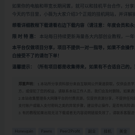
如果你的电脑和带宽长期闲置，就可以和挂机平台合作，分享
今天的节目里，小薇为大家介绍3个正规的挂机网站，并详解
想看
详细教程下载
请看
右边下载内容
（请注意：年度会员和永
限 时 特 惠：
本站每日持续更新海量各大内部创业教程，一年
本平台仅做项目分享，项目不提供一对一指导，如果不会操作
白接受不了的请勿下单！
温馨提示：（所有项目都是收集得来，如果有不合适自己的，
郑重声明：
1.本站所分享资料部分来自互联网公开渠道获取，仅供会员
方，或侵犯了您的权益，请联系本站工作人员，我们会及时删除。如果遇到
2.本站收集整理各大网赚平台的付费资源，仅提供资源分享，不提供任
支付账户或输入支付密码之类的异常步骤，建议停止操作，是否有风险请
3. 有的教程如果出现无法下载或者无内容说明链接失效了，请联系客服
Honeygain
Pawns
Peer2Profit
副业
挂机
美金