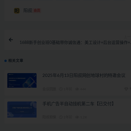
阳叔
会员
上一
1688新手创业班0基础带你诚信通：美工设计+后台运营操作+
础推
相关文章
2025年6月13日阳叔网创地球村的特邀会议
会议回放
1年前
444
手机广告半自动挂机第二车【已交付】
阳叔担保
2年前
1.2K