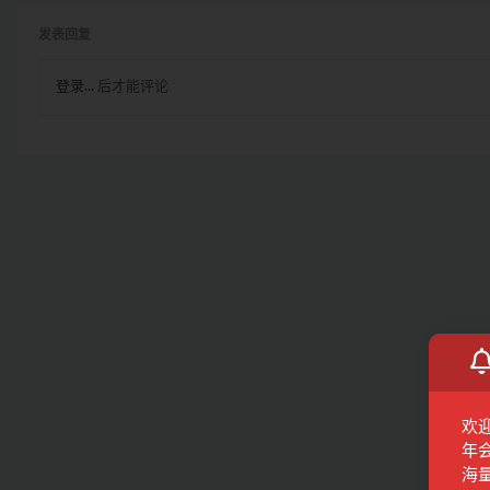
发表回复
登录...
后才能评论
欢
年
海