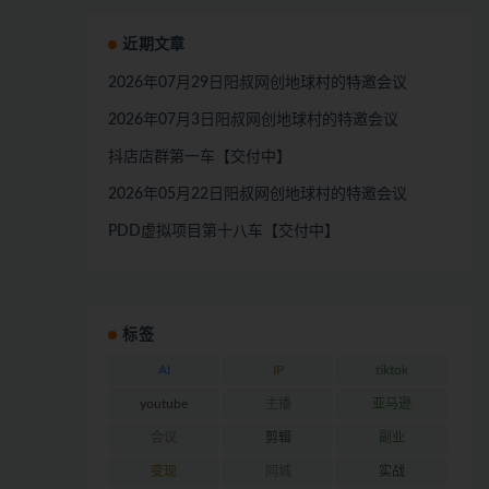
近期文章
2026年07月29日阳叔网创地球村的特邀会议
2026年07月3日阳叔网创地球村的特邀会议
抖店店群第一车【交付中】
2026年05月22日阳叔网创地球村的特邀会议
PDD虚拟项目第十八车【交付中】
标签
AI
IP
tiktok
youtube
主播
亚马逊
会议
剪辑
副业
变现
同城
实战