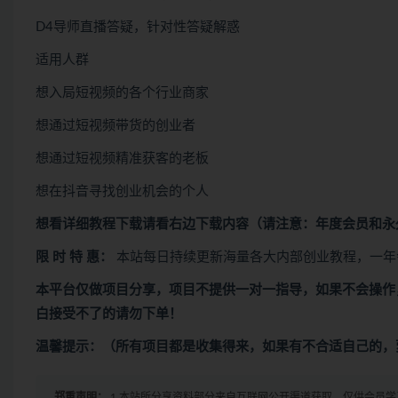
D4导师直播答疑，针对性答疑解惑
适用人群
想入局短视频的各个行业商家
想通过短视频带货的创业者
想通过短视频精准获客的老板
想在抖音寻找创业机会的个人
想看
详细教程下载
请看
右边下载内容
（请注意：年度会员和永
限 时 特 惠：
本站每日持续更新海量各大内部创业教程，一年
本平台仅做项目分享，项目不提供一对一指导，如果不会操作
白接受不了的请勿下单！
温馨提示：（所有项目都是收集得来，如果有不合适自己的，
郑重声明：
1.本站所分享资料部分来自互联网公开渠道获取，仅供会员