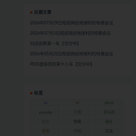
近期文章
2026年07月29日阳叔网创地球村的特邀会议
2026年07月3日阳叔网创地球村的特邀会议
抖店店群第一车【交付中】
2026年05月22日阳叔网创地球村的特邀会议
PDD虚拟项目第十八车【交付中】
标签
AI
IP
tiktok
youtube
主播
亚马逊
会议
剪辑
副业
变现
同城
实战