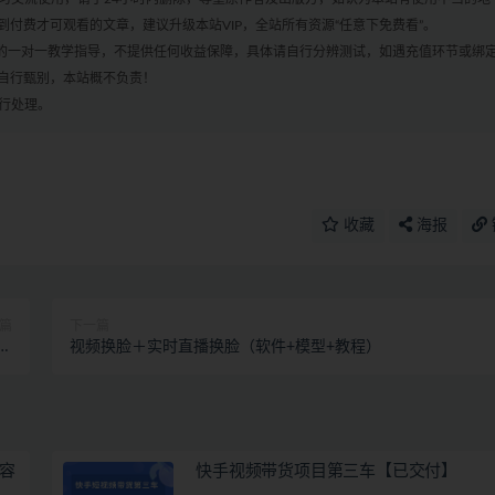
付费才可观看的文章，建议升级本站VIP，全站所有资源“任意下免费看”。
何的一对一教学指导，不提供任何收益保障，具体请自行分辨测试，如遇充值环节或绑
自行甄别，本站概不负责！
进行处理。
收藏
海报
篇
下一篇
要
视频换脸＋实时直播换脸（软件+模型+教程）
）
容
快手视频带货项目第三车【已交付】