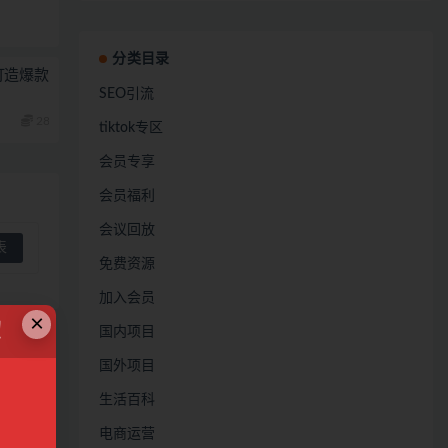
分类目录
打造爆款
SEO引流
28
tiktok专区
会员专享
会员福利
会议回放
免费资源
加入会员
×
！
国内项目
国外项目
生活百科
电商运营