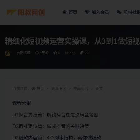
首页
加入会员
阳村社
精细化短视频运营实操课，从0到1做短视
电商运营
4年前
0
146
28
当前位置：
首页
资源专区
电商运营
正文
课程大纲
D1抖音算法篇：解锁抖音底层逻辑全地图
D2商业定位篇：做成抖音的关键决策
D3爆款内容篇：4个脚本结构，帮你做爆款