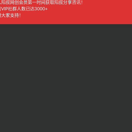
入阳叔网创会员第一时间获取阳叔分享咨讯！
VIP社群人数已达3000+
谢大家支持！