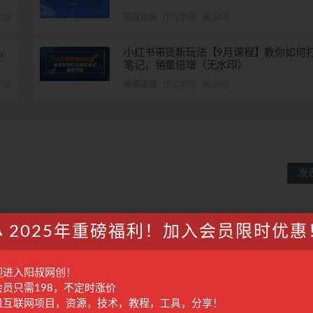
28
阳叔担保
1年前
654
，
小红书带货新玩法【9月课程】教你如何
笔记，销量倍增（无水印）
28
电商运营
2年前
606
2025年重磅福利！加入会员限时优惠
迎进入阳叔网创！
会员只需198，不定时涨价
量互联网项目，资源，技术，教程，工具，分享！