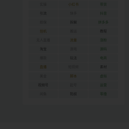
实操
小红书
带货
引流
快手
抖音
担保
拆解
拼多多
挂机
搬运
教程
无人直播
流量
涨粉
淘宝
游戏
源码
爆款
玩法
电商
直播
短视频
素材
美金
脚本
虚拟
视频号
起号
运营
闲鱼
阳叔
零撸