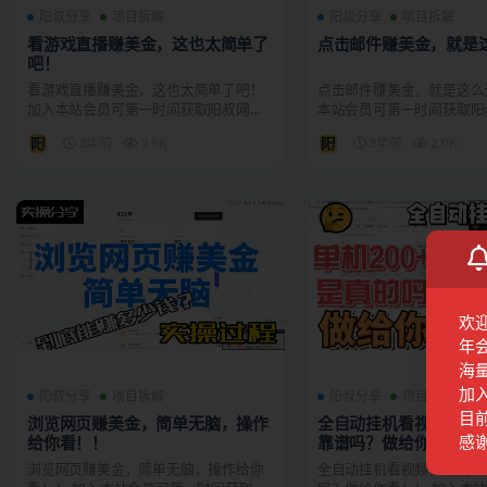
阳叔分享
项目拆解
阳叔分享
项目拆解
看游戏直播赚美金，这也太简单了
点击邮件赚美金，就是
吧！
看游戏直播赚美金，这也太简单了吧！
点击邮件赚美金，就是这么
加入本站会员可第一时间获取阳叔网创
本站会员可第一时间获取阳
最新资讯。 方便粉丝观...
资讯。 方便粉丝观看，...
2年前
2.9K
3年前
2.0K
欢
年
海
加
阳叔分享
项目拆解
阳叔分享
项目拆解
目前
浏览网页赚美金，简单无脑，操作
全自动挂机看视频，单机
感
给你看！！
靠谱吗？做给你看！！
浏览网页赚美金，简单无脑，操作给你
全自动挂机看视频，单机20