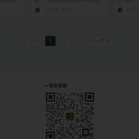
站会员可第一
操！！ 加入本站会员可第一时间获取阳
行，很刑！
叔网创最新资讯。 方...
获取阳叔网创
3年前
2.7K
3年
1/3
1
2
3
下一页
联系客服