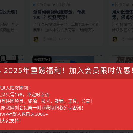
阳叔分享
项目拆解
阳叔分享
这么无脑！
全自动看视频赚美金，单机
用AI批量
100+？实测展示！
频，保姆
无脑！ 加入
全自动看视频赚美金，单机100+？实测
用AI批量
叔网创最新
展示！ 加入本站会员可第一时间获取阳
姆级教程来
叔网创最新资讯。 ...
时间获取阳叔
3年前
2.6K
3年
2025年重磅福利！加入会员限时优惠
迎进入阳叔网创！
会员只需198，不定时涨价
量互联网项目，资源，技术，教程，工具，分享！
入阳叔网创会员第一时间获取阳叔分享咨讯！
阳叔分享
项目拆解
阳叔分享
VIP社群人数已达3000+
200+，
快云挂机，单机300+是真的吗？
撸运费险，
谢大家支持！
上实操！！
不行，很
0+，靠谱
快云挂机，单机300+是真的吗？上实
撸运费险，日