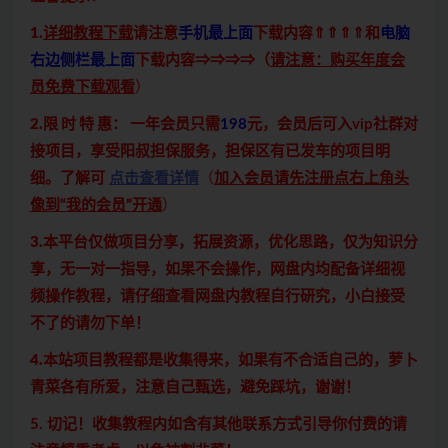
1.
详细教程下载
请注意
手机最上面
下载内容⇑⇑⇑⇑和
电脑
右边侧栏最上面
下载内容⇒⇒⇒⇒（
请注意：购买年度会
员免费下载观看
）
2.限 时 特 惠：
一年会员只需
198
元，会员后可入vip社群对
接项目，享受阳叔担保服务，担保区有已发车的项目明
细。了解可
点击查看详情
（
加入会员请先注册点右上角头
像到“我的会员”开通
）
3.本平台仅做项目分享，拓展资源，优化思路，仅为知识分
享，无一对一指导，如果不会操作，网盘内均配备详细视
频操作教程，请仔细查看网盘内教程自行研究，小白接受
不了的请勿下单！
4.本站项目教程都是收集得来，如果有不合适自己的，萝卜
青菜各有所爱，注意自己甄选，避免踩坑，谢谢！
5. 切记！收集教程内如含有其他联系方式引导你付费的请