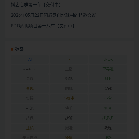
抖店店群第一车【交付中】
2026年05月22日阳叔网创地球村的特邀会议
PDD虚拟项目第十八车【交付中】
标签
AI
IP
tiktok
youtube
主播
亚马逊
会议
剪辑
副业
变现
同城
实战
实操
小红书
带货
引流
快手
抖音
担保
拆解
拼多多
挂机
搬运
教程
无人直播
流量
涨粉