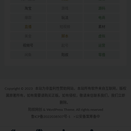
淘宝
游戏
源码
爆款
玩法
电商
直播
短视频
素材
美金
脚本
虚拟
视频号
起号
运营
闲鱼
阳叔
零撸
Copyright © 2023
本站为非盈利性赞助网站，本站所有软件来自互联网，版权
属原著所有，如有需要请购买正版。如有侵权，敬请来信联系我们，我们立即
删除。
阳叔网创 & WordPress Theme. All rights reserved
鲁ICP备2022038507号-1
>公安备案筹备中