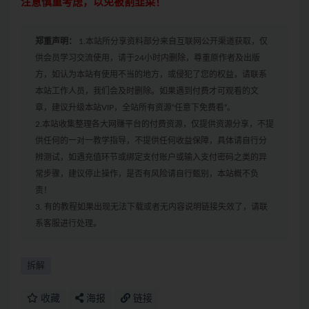
注意慎重考虑，以免被割韭菜！
郑重声明：
1.本站所分享资料部分来自互联网公开渠道获取，仅
供会员学习交流使用，请于24小时内删除，尊重原作者及出版
方，如认为本站有使用不当的地方，或侵犯了您的权益，请联系
本站工作人员，我们会及时删除。如果遇到付费才可观看的文
章，建议升级本站VIP，全站所有资源“任意下免费看”。
2.本站收集整理各大网赚平台的付费资源，仅提供资源分享，不提
供任何的一对一教学指导，不提供任何收益保障，具体请自行分
辨测试，如遇充值环节或绑定支付账户或输入支付密码之类的异
常步骤，建议停止操作，是否有风险请自行甄别，本站概不负
责！
3. 有的教程如果出现无法下载或者无内容说明链接失效了，请联
系客服进行处理。
拆解
收藏
海报
链接