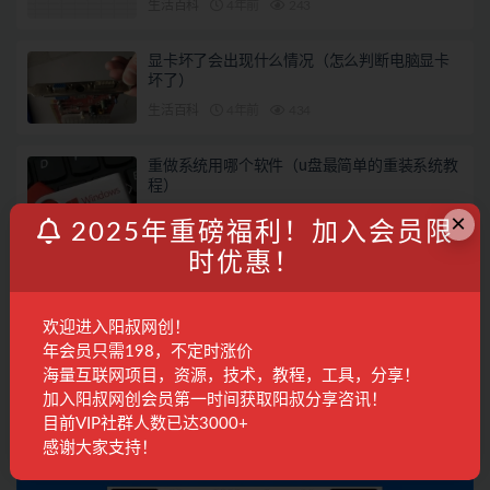
生活百科
4年前
243
显卡坏了会出现什么情况（怎么判断电脑显卡
坏了）
生活百科
4年前
434
重做系统用哪个软件（u盘最简单的重装系统教
程）
×
生活百科
4年前
231
2025年重磅福利！加入会员限
时优惠！
有什么好用的网址导航（分享5个很多人都在用
的导航网站）
生活百科
4年前
262
欢迎进入阳叔网创！
年会员只需198，不定时涨价
海量互联网项目，资源，技术，教程，工具，分享！
联系客服
加入阳叔网创会员第一时间获取阳叔分享咨讯！
目前VIP社群人数已达3000+
感谢大家支持！