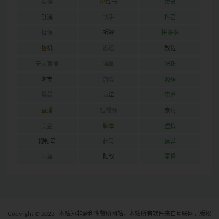
实操
小红书
带货
引流
快手
抖音
担保
拆解
拼多多
挂机
搬运
教程
无人直播
流量
涨粉
淘宝
游戏
源码
爆款
玩法
电商
直播
短视频
素材
美金
脚本
虚拟
视频号
起号
运营
闲鱼
阳叔
零撸
Copyright © 2023
本站为非盈利性赞助网站，本站所有软件来自互联网，版权