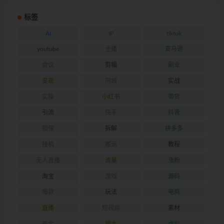
标签
AI
IP
tiktok
youtube
主播
亚马逊
会议
剪辑
副业
变现
同城
实战
实操
小红书
带货
引流
快手
抖音
担保
拆解
拼多多
挂机
搬运
教程
无人直播
流量
涨粉
淘宝
游戏
源码
爆款
玩法
电商
直播
短视频
素材
美金
脚本
虚拟