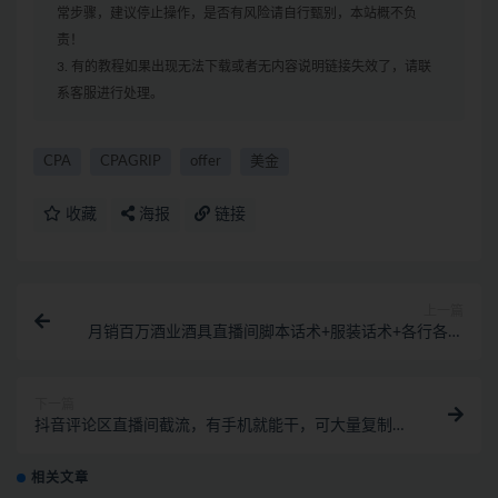
常步骤，建议停止操作，是否有风险请自行甄别，本站概不负
责！
3. 有的教程如果出现无法下载或者无内容说明链接失效了，请联
系客服进行处理。
CPA
CPAGRIP
offer
美金
收藏
海报
链接
上一篇
月销百万酒业酒具直播间脚本话术+服装话术+各行各业
类目直播话术资料包
下一篇
抖音评论区直播间截流，有手机就能干，可大量复制引
流的方法
相关文章