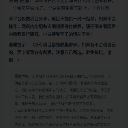
限 时 特 惠：
本站每日持续更新海量各大内部创业教程，
一年会员只需98元，全站资源免费下载
点击查看详情
本平台仅做项目分享，项目不提供一对一指导，如果不会
操作，网盘内均配备详细视频操作教程，请仔细查看网盘
内教程自行研究，小白接受不了的请勿下单！
温馨提示：（所有项目都是收集得来，如果有不合适自己
的，萝卜青菜各有所爱，注意自己甄选，避免踩坑，谢
谢！）
郑重声明：
1.本站所分享资料部分来自互联网公开渠道获取，仅
供会员学习交流使用，请于24小时内删除，尊重原作者及出版
方，如认为本站有使用不当的地方，或侵犯了您的权益，请联系
本站工作人员，我们会及时删除。如果遇到付费才可观看的文
章，建议升级本站VIP，全站所有资源“任意下免费看”。
2.本站收集整理各大网赚平台的付费资源，仅提供资源分享，不提
供任何的一对一教学指导，不提供任何收益保障，具体请自行分
辨测试，如遇充值环节或绑定支付账户或输入支付密码之类的异