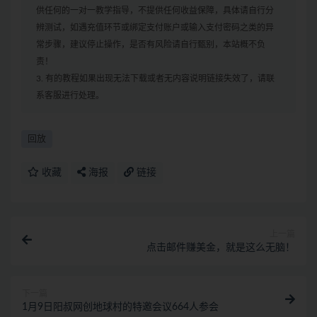
供任何的一对一教学指导，不提供任何收益保障，具体请自行分
辨测试，如遇充值环节或绑定支付账户或输入支付密码之类的异
常步骤，建议停止操作，是否有风险请自行甄别，本站概不负
责！
3. 有的教程如果出现无法下载或者无内容说明链接失效了，请联
系客服进行处理。
回放
收藏
海报
链接
上一篇
点击邮件赚美金，就是这么无脑！
下一篇
1月9日阳叔网创地球村的特邀会议664人参会