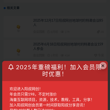
相关文章
2025年12月17日阳叔网创地球村的特邀会议85
人
会议回放
8月前
279
28
2025年6月18日阳叔网创地球村的特邀会议159
人参会
会议回放
1年前
424
专属
×
2025年重磅福利！加入会员限
5月8日阳叔网创地球村的特邀会议473人参会
时优惠！
会议回放
2年前
1.1K
专属
欢迎进入阳叔网创！
2026年07月29日阳叔网创地球村的特邀会议
年会员只需198，不定时涨价
海量互联网项目，资源，技术，教程，工具，分享！
会议回放
1周前
387
28
加入阳叔网创会员第一时间获取阳叔分享咨讯！