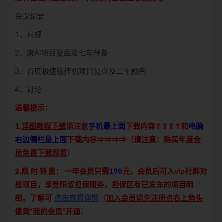
会议纪要
1、村规
2、康Ai项目复盘及七车预备
3、百度极速版挂机项目复盘及二车预备
4、讨论
温馨提示：
1.
详细教程下载
请注意
手机最上面
下载内容⇑⇑⇑⇑和
电脑
右边侧栏最上面
下载内容⇒⇒⇒⇒（
请注意：购买年度会
员免费下载观看
）
2.限 时 特 惠：
一年会员只需
198
元，会员后可入vip社群对
接项目，享受阳叔担保服务，担保区有已发车的项目明
细。了解可
点击查看详情
（
加入会员请先注册点右上角头
像到“我的会员”开通
）