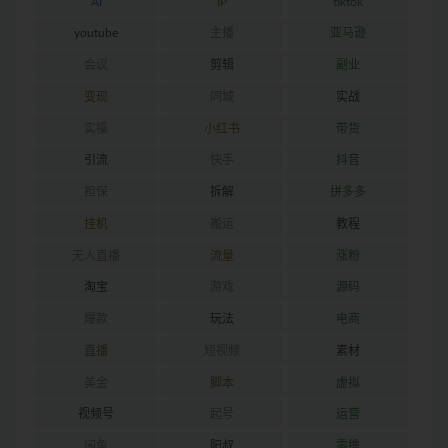
AI
IP
tiktok
youtube
主播
亚马逊
会议
剪辑
副业
变现
同城
实战
实操
小红书
带货
引流
快手
抖音
担保
拆解
拼多多
挂机
搬运
教程
无人直播
流量
涨粉
淘宝
游戏
源码
爆款
玩法
电商
直播
短视频
素材
美金
脚本
虚拟
视频号
起号
运营
闲鱼
阳叔
零撸